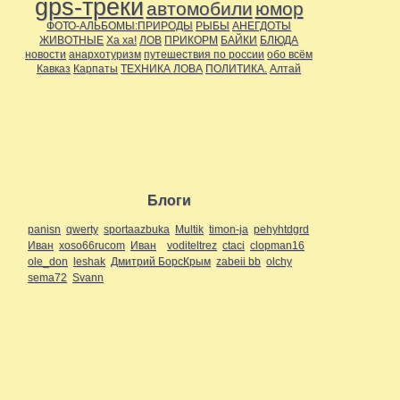
gps-треки
автомобили
юмор
ФОТО-АЛЬБОМЫ:ПРИРОДЫ
РЫБЫ
АНЕГДОТЫ
ЖИВОТНЫЕ
Ха ха!
ЛОВ
ПРИКОРМ
БАЙКИ
БЛЮДА
новости
анархотуризм
путешествия по россии
обо всём
Кавказ
Карпаты
ТЕХНИКА ЛОВА
ПОЛИТИКА.
Алтай
Блоги
panisn
qwerty
sportaazbuka
Multik
timon-ja
pehyhtdgrd
Иван
xoso66rucom
Иван
voditeltrez
ctaci
clopman16
ole_don
leshak
Дмитрий БорсКрым
zabeii bb
olchy
sema72
Svann