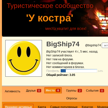
Туристическое сообщество
Акт
'У костра'
Аль
Мес
места хватит для всех!
Фор
BigShip74
@bigship74
акт
BigShip74
участвует
4 г., 5 мес. назад
.
Нет
записей блога.
Нет
тем на форуме.
Нет
сообщений в форумах.
Нет
комментариев в блогах.
Профиль:
14%
Общий рейтинг: 3.05
Места
0
Друзья
Группы
События
0
2
0
Активность
Опросы
Недавно активные
Карта
Самые популярные
Куратор
Модера