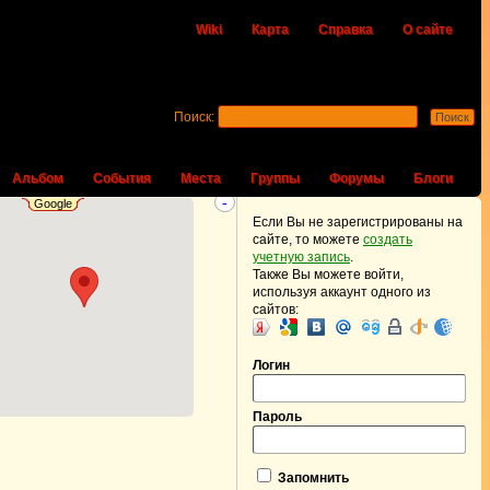
Wiki
Карта
Справка
О сайте
Поиск:
Альбом
События
Места
Группы
Форумы
Блоги
-
Google
Если Вы не зарегистрированы на
сайте, то можете
создать
учетную запись
.
Также Вы можете войти,
используя аккаунт одного из
сайтов:
Логин
Пароль
Запомнить