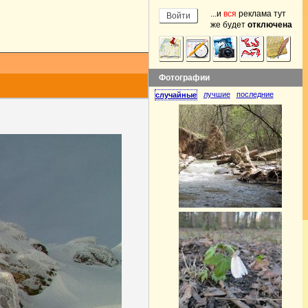
...и
вся
реклама тут
же будет
отключена
Фотографии
лучшие
последние
случайные