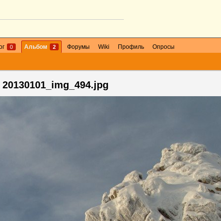
ог
Альбом
Форумы
Wiki
Профиль
Опросы
0
2
20130101_img_494.jpg