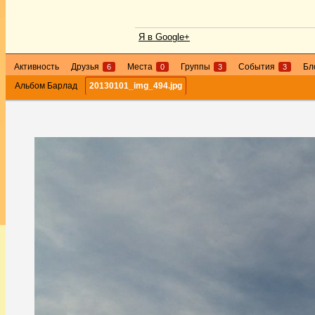
Я в Google+
Активность
Друзья
Места
Группы
События
Бл
6
0
3
3
Альбом Барлад
20130101_img_494.jpg