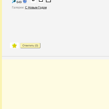
649
Галереи:
С Новым Годом
Ответить (
0
)