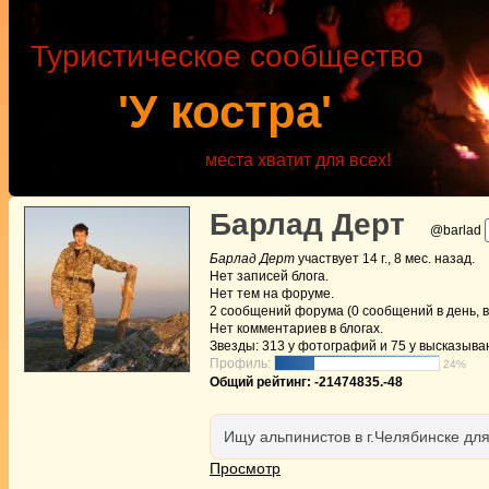
Туристическое сообщество
'У костра'
места хватит для всех!
Барлад Дерт
@barlad
Барлад Дерт
участвует
14 г., 8 мес. назад
.
Нет
записей блога.
Нет
тем на форуме.
2
сообщений форума (0 сообщений в день, в
Нет
комментариев в блогах.
Звезды: 313 у фотографий и 75 у высказыва
Профиль:
24%
Общий рейтинг: -21474835.-48
Ищу альпинистов в г.Челябинске дл
Просмотр