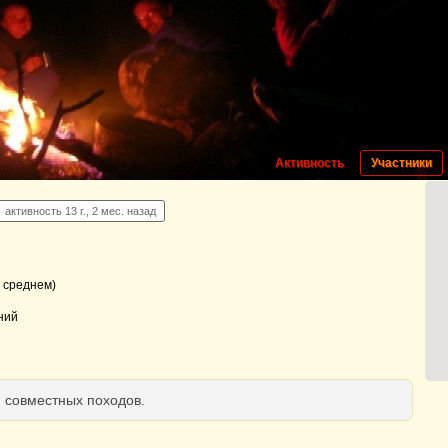
Активность
Участники
активность 13 г., 2 мес. назад
 среднем)
ний
я совместных походов.