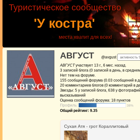
Туристическое сообщество
Акт
'У костра'
Аль
Мес
места хватит для всех!
Фор
АВГУСТ
@avgust
активность 9
АВГУСТ
участвует
13 г., 6 мес. назад
.
3
записей блога (0 записей в день, в средне
Нет
тем на форуме.
155
сообщений форума (0.03 сообщений в де
20
комментариев блогов (0 комментарий в де
Звезды: 5 у записей блога, 638 у фотографий
высказываний
Оценка сообщений форума:
18 пунктов
Профиль:
38%
Общий рейтинг: 9.35
Сухая Атя - грот Кораллитовый