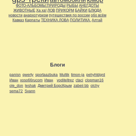
ФОТО-АЛЬБОМЫ:ПРИРОДЫ
РЫБЫ
АНЕГДОТЫ
ЖИВОТНЫЕ
Ха ха!
ЛОВ
ПРИКОРМ
БАЙКИ
БЛЮДА
новости
анархотуризм
путешествия по россии
обо всём
Кавказ
Карпаты
ТЕХНИКА ЛОВА
ПОЛИТИКА.
Алтай
Блоги
panisn
qwerty
sportaazbuka
Multik
timon-ja
pehyhtdgrd
Иван
xoso66rucom
Иван
voditeltrez
ctaci
clopman16
ole_don
leshak
Дмитрий БорсКрым
zabeii bb
olchy
sema72
Svann