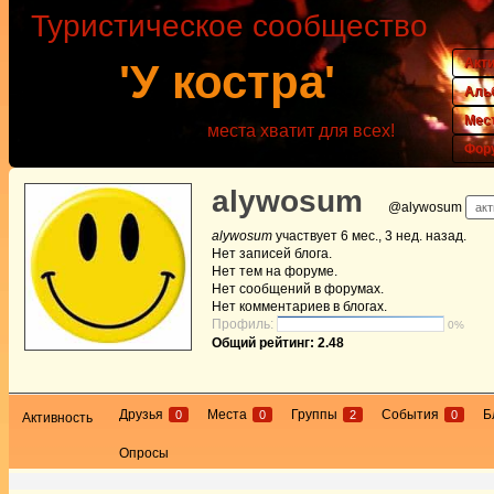
Туристическое сообщество
Акт
'У костра'
Аль
Мес
места хватит для всех!
Фор
alywosum
@alywosum
акт
alywosum
участвует
6 мес., 3 нед. назад
.
Нет
записей блога.
Нет
тем на форуме.
Нет
сообщений в форумах.
Нет
комментариев в блогах.
Профиль:
0%
Общий рейтинг: 2.48
Друзья
Места
Группы
События
Б
0
0
2
0
Активность
Опросы