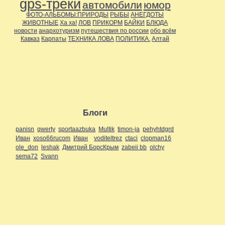
gps-треки
автомобили
юмор
ФОТО-АЛЬБОМЫ:ПРИРОДЫ
РЫБЫ
АНЕГДОТЫ
ЖИВОТНЫЕ
Ха ха!
ЛОВ
ПРИКОРМ
БАЙКИ
БЛЮДА
новости
анархотуризм
путешествия по россии
обо всём
Кавказ
Карпаты
ТЕХНИКА ЛОВА
ПОЛИТИКА.
Алтай
Блоги
panisn
qwerty
sportaazbuka
Multik
timon-ja
pehyhtdgrd
Иван
xoso66rucom
Иван
voditeltrez
ctaci
clopman16
ole_don
leshak
Дмитрий БорсКрым
zabeii bb
olchy
sema72
Svann