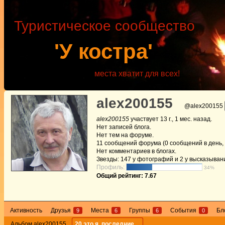
Туристическое сообщество
'У костра'
места хватит для всех!
alex200155
@alex200155
alex200155
участвует
13 г., 1 мес. назад
.
Нет
записей блога.
Нет
тем на форуме.
11
сообщений форума (0 сообщений в день, 
Нет
комментариев в блогах.
Звезды: 147 у фотографий и 2 у высказыван
Профиль:
34%
Общий рейтинг: 7.67
Активность
Друзья
Места
Группы
События
Бл
9
6
6
0
Альбом alex200155
20 это я, последние…