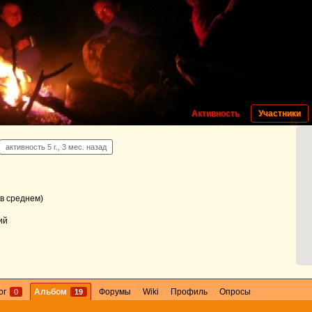
Активность
Участники
активность 5 г., 3 мес. назад
в среднем)
ий
ог
Альбом
Форумы
Wiki
Профиль
Опросы
0
19