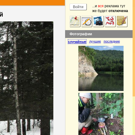
...и
вся
реклама тут
же будет
отключена
й
Фотографии
лучшие
последние
случайные