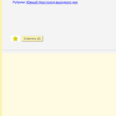
Рубрики:
Южный Урал поход выходного дня
Ответить (
0
)