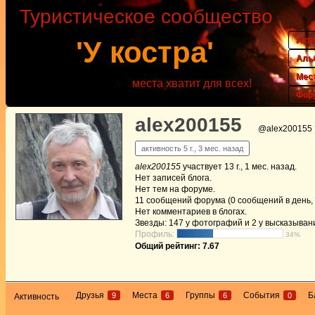
Туристическое сообщество
Акт
'У костра'
Аль
Мес
места хватит для всех!
Фор
alex200155
@alex200155
активность 5 г., 3 мес. назад
alex200155
участвует
13 г., 1 мес. назад
.
Нет
записей блога.
Нет
тем на форуме.
11
сообщений форума (0 сообщений в день, 
Нет
комментариев в блогах.
Звезды: 147 у фотографий и 2 у высказыван
Профиль:
34%
Общий рейтинг: 7.67
Друзья
Места
Группы
События
Б
9
6
6
0
Активность