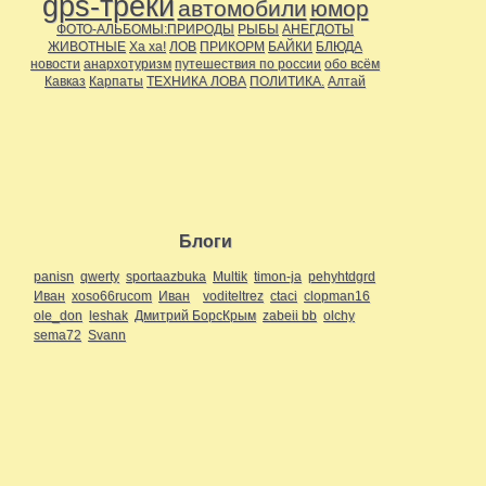
gps-треки
автомобили
юмор
ФОТО-АЛЬБОМЫ:ПРИРОДЫ
РЫБЫ
АНЕГДОТЫ
ЖИВОТНЫЕ
Ха ха!
ЛОВ
ПРИКОРМ
БАЙКИ
БЛЮДА
новости
анархотуризм
путешествия по россии
обо всём
Кавказ
Карпаты
ТЕХНИКА ЛОВА
ПОЛИТИКА.
Алтай
Блоги
panisn
qwerty
sportaazbuka
Multik
timon-ja
pehyhtdgrd
Иван
xoso66rucom
Иван
voditeltrez
ctaci
clopman16
ole_don
leshak
Дмитрий БорсКрым
zabeii bb
olchy
sema72
Svann