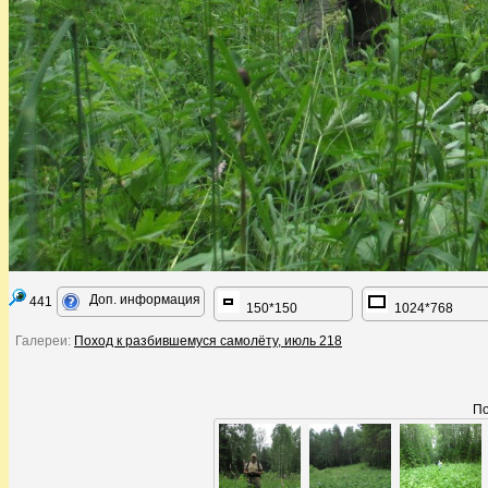
Доп. информация
441
150*150
1024*768
Галереи:
Поход к разбившемуся самолёту, июль 218
По