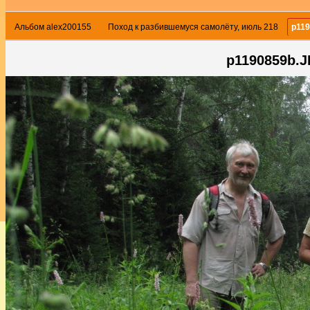
Альбом alex200155
Поход к разбившемуся самолёту, июль 218
p11
p1190859b.