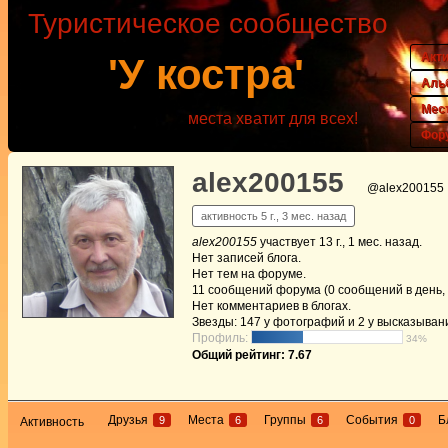
Туристическое сообщество
Акт
'У костра'
Аль
Мес
места хватит для всех!
Фор
alex200155
@alex200155
активность 5 г., 3 мес. назад
alex200155
участвует
13 г., 1 мес. назад
.
Нет
записей блога.
Нет
тем на форуме.
11
сообщений форума (0 сообщений в день, 
Нет
комментариев в блогах.
Звезды: 147 у фотографий и 2 у высказыван
Профиль:
34%
Общий рейтинг: 7.67
Друзья
Места
Группы
События
Б
9
6
6
0
Активность