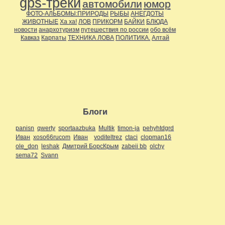
gps-треки
автомобили
юмор
ФОТО-АЛЬБОМЫ:ПРИРОДЫ
РЫБЫ
АНЕГДОТЫ
ЖИВОТНЫЕ
Ха ха!
ЛОВ
ПРИКОРМ
БАЙКИ
БЛЮДА
новости
анархотуризм
путешествия по россии
обо всём
Кавказ
Карпаты
ТЕХНИКА ЛОВА
ПОЛИТИКА.
Алтай
Блоги
panisn
qwerty
sportaazbuka
Multik
timon-ja
pehyhtdgrd
Иван
xoso66rucom
Иван
voditeltrez
ctaci
clopman16
ole_don
leshak
Дмитрий БорсКрым
zabeii bb
olchy
sema72
Svann