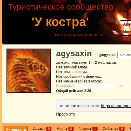
Туристическое сообщество
Акт
'У костра'
Аль
Мес
места хватит для всех!
Фор
agysaxin
@agysaxin
активно
agysaxin
участвует
1 г., 2 мес. назад
.
Нет
записей блога.
Нет
тем на форуме.
Нет
сообщений в форумах.
Нет
комментариев в блогах.
Профиль:
0%
Общий рейтинг: 2.28
пополнить счет стим
https://steamgol
Просмотр
Друзья
Места
Группы
События
0
0
1
0
Активность