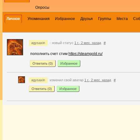
Опросы
Личное
Упоминания
Избранное
Друзья
Группы
Места
Со
agysaxin
- новый статус
1 г., 2 мес. назад
#
пополнить счет стим
https://steamgold.ru/
Ответить (
0
)
Избранное
agysaxin
изменил свой аватар
1 г., 2 мес. назад
#
Ответить (
0
)
Избранное