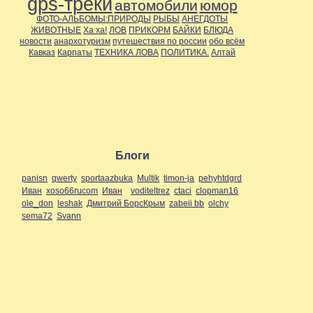
gps-треки
автомобили
юмор
ФОТО-АЛЬБОМЫ:ПРИРОДЫ
РЫБЫ
АНЕГДОТЫ
ЖИВОТНЫЕ
Ха ха!
ЛОВ
ПРИКОРМ
БАЙКИ
БЛЮДА
новости
анархотуризм
путешествия по россии
обо всём
Кавказ
Карпаты
ТЕХНИКА ЛОВА
ПОЛИТИКА.
Алтай
Блоги
panisn
qwerty
sportaazbuka
Multik
timon-ja
pehyhtdgrd
Иван
xoso66rucom
Иван
voditeltrez
ctaci
clopman16
ole_don
leshak
Дмитрий БорсКрым
zabeii bb
olchy
sema72
Svann