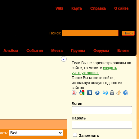
Wiki
Карта
Справка
О сайте
Поиск:
Альбом
События
Места
Группы
Форумы
Блоги
-
Если Вы не зарегистрированы на
сайте, то можете
создать
учетную запись
.
Также Вы можете войти,
используя аккаунт одного из
сайтов:
Логин
Пароль
зать:
Запомнить