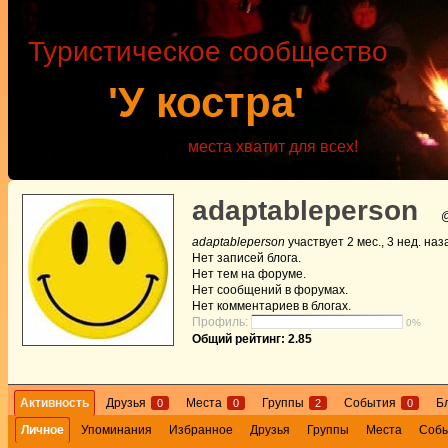
Туристическое сообщество
'У костра'
места хватит для всех!
adaptableperson
@
adaptableperson
участвует
2 мес., 3 нед. наз
Нет
записей блога.
Нет
тем на форуме.
Нет
сообщений в форумах.
Нет
комментариев в блогах.
Профиль:
0%
Общий рейтинг: 2.85
Активность
Друзья
Места
Группы
События
Б
0
0
2
0
Личное
Упоминания
Избранное
Друзья
Группы
Места
Соб