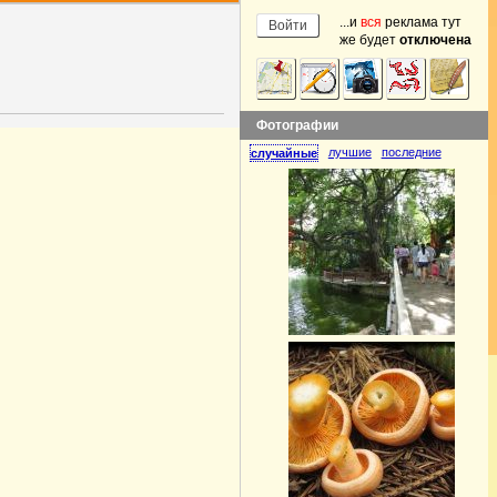
...и
вся
реклама тут
же будет
отключена
Фотографии
лучшие
последние
случайные