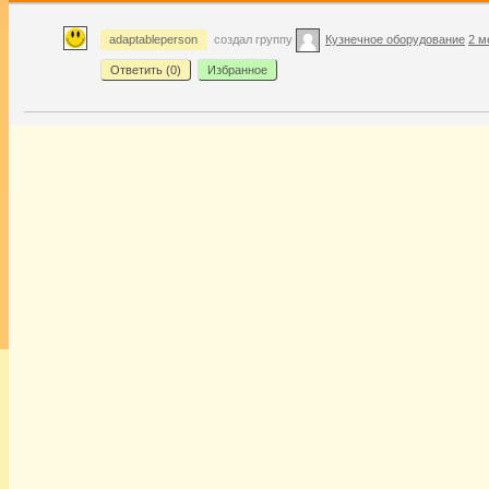
adaptableperson
создал группу
Кузнечное оборудование
2 м
Ответить (
0
)
Избранное