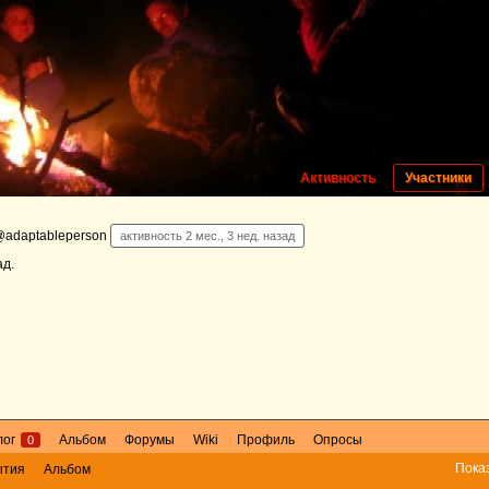
Активность
Участники
adaptableperson
активность 2 мес., 3 нед. назад
ад
.
лог
Альбом
Форумы
Wiki
Профиль
Опросы
0
Пока
ытия
Альбом