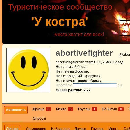
Туристическое сообщество
Акт
'У костра'
Аль
Мес
места хватит для всех!
Фор
abortivefighter
@abort
abortivefighter
участвует
1 г., 2 мес. назад
.
Нет
записей блога.
Нет
тем на форуме.
Нет
сообщений в форумах.
Нет
комментариев в блогах.
Профиль:
0%
Общий рейтинг: 2.27
Друзья
Места
Группы
События
0
0
1
0
Активность
Опросы
Личное
Упоминания
Избранное
Друзья
Группы
Места
Со