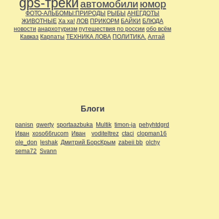
gps-треки
автомобили
юмор
ФОТО-АЛЬБОМЫ:ПРИРОДЫ
РЫБЫ
АНЕГДОТЫ
ЖИВОТНЫЕ
Ха ха!
ЛОВ
ПРИКОРМ
БАЙКИ
БЛЮДА
новости
анархотуризм
путешествия по россии
обо всём
Кавказ
Карпаты
ТЕХНИКА ЛОВА
ПОЛИТИКА.
Алтай
Блоги
panisn
qwerty
sportaazbuka
Multik
timon-ja
pehyhtdgrd
Иван
xoso66rucom
Иван
voditeltrez
ctaci
clopman16
ole_don
leshak
Дмитрий БорсКрым
zabeii bb
olchy
sema72
Svann