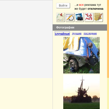
...и
вся
реклама тут
же будет
отключена
Фотографии
лучшие
последние
случайные