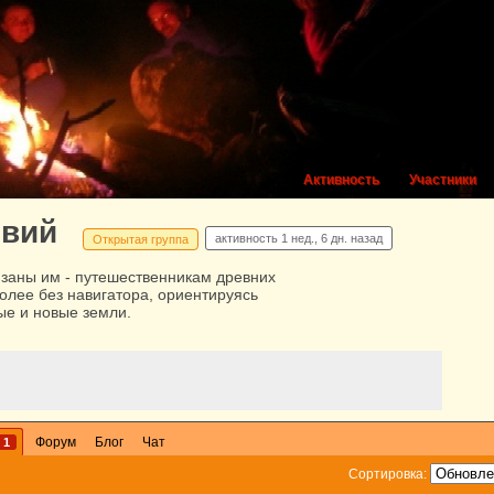
Активность
Участники
твий
активность
1 нед., 6 дн. назад
Открытая группа
заны им - путешественникам древних
более без навигатора, ориентируясь
ые и новые земли.
Форум
Блог
Чат
1
Сортировка: