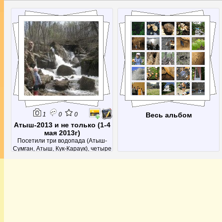
1
0
0
Весь альбом
Атыш-2013 и не только (1-4
мая 2013г)
Посетили три водопада (Атыш-
Сумган, Атыш, Кук-Караук), четыре
пещеры (Аскинская ледяная,
Девичья, Салавата Юлаева и
неизвестная)