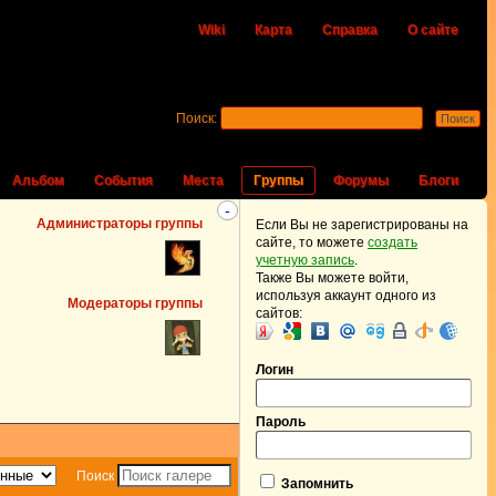
Wiki
Карта
Справка
О сайте
Поиск:
Альбом
События
Места
Группы
Форумы
Блоги
-
Администраторы группы
Если Вы не зарегистрированы на
сайте, то можете
создать
учетную запись
.
Также Вы можете войти,
используя аккаунт одного из
Модераторы группы
сайтов:
Логин
Пароль
Поиск
Запомнить