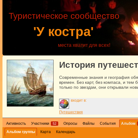
Туристическое сообщество
'У костра'
места хватит для всех!
История путешес
Современные знания и география обя
времен. Без карт, без компаса, и тем 
только по звездам, они открывали нов
входит в:
Путешествия
Активность
Участники
Опросы
Файлы
События
Альбом
52
Альбом группы
Карта
Календарь