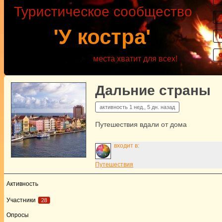
Туристическое сообщество
'У костра'
места хватит для всех!
Дальние страны
активность
1 нед., 5 дн. назад
Путешествия вдали от дома
входит в:
Путешествия
Активность
Участники
28
Опросы