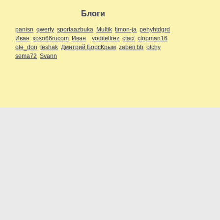
Блоги
panisn
qwerty
sportaazbuka
Multik
timon-ja
pehyhtdgrd
Иван
xoso66rucom
Иван
voditeltrez
ctaci
clopman16
ole_don
leshak
Дмитрий БорсКрым
zabeii bb
olchy
sema72
Svann