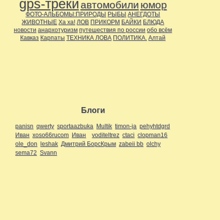
gps-треки
автомобили
юмор
ФОТО-АЛЬБОМЫ:ПРИРОДЫ
РЫБЫ
АНЕГДОТЫ
ЖИВОТНЫЕ
Ха ха!
ЛОВ
ПРИКОРМ
БАЙКИ
БЛЮДА
новости
анархотуризм
путешествия по россии
обо всём
Кавказ
Карпаты
ТЕХНИКА ЛОВА
ПОЛИТИКА.
Алтай
Блоги
panisn
qwerty
sportaazbuka
Multik
timon-ja
pehyhtdgrd
Иван
xoso66rucom
Иван
voditeltrez
ctaci
clopman16
ole_don
leshak
Дмитрий БорсКрым
zabeii bb
olchy
sema72
Svann