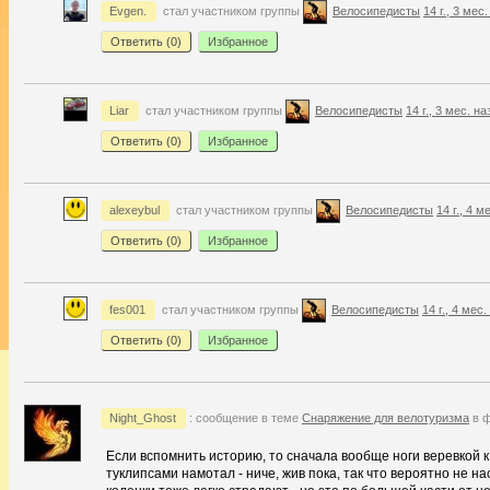
Evgen.
стал участником группы
Велосипедисты
14 г., 3 мес
Ответить (
0
)
Избранное
Liar
стал участником группы
Велосипедисты
14 г., 3 мес. на
Ответить (
0
)
Избранное
alexeybul
стал участником группы
Велосипедисты
14 г., 4 м
Ответить (
0
)
Избранное
fes001
стал участником группы
Велосипедисты
14 г., 4 мес
Ответить (
0
)
Избранное
Night_Ghost
: сообщение в теме
Снаряжение для велотуризма
в ф
Если вспомнить историю, то сначала вообще ноги веревкой 
туклипсами намотал - ниче, жив пока, так что вероятно не на