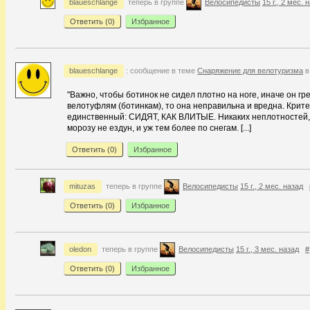
blaueschlange
теперь в группе
Велосипедисты
15 г., 2 мес. 
Ответить (
0
)
Избранное
blaueschlange
: сообщение в теме
Снаряжение для велотуризма
в
"Важно, чтобы ботинок не сидел плотно на ноге, иначе он гр
велотуфлям (ботинкам), то она неправильна и вредна. Крит
единственный: СИДЯТ, КАК ВЛИТЫЕ. Никаких неплотностей, л
морозу не ездун, и уж тем более по снегам. [...]
Ответить (
0
)
Избранное
mituzas
теперь в группе
Велосипедисты
15 г., 2 мес. назад
Ответить (
0
)
Избранное
oledon
теперь в группе
Велосипедисты
15 г., 3 мес. назад
#
Ответить (
0
)
Избранное