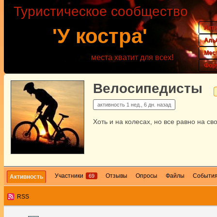
Туристическое сообщество
Акт
'У костра'
Аль
Мес
места хватит для всех!
Фор
Велосипедисты
активность
1 нед., 6 дн. назад
Хоть и на колесах, но все равно на св
Участники
Отзывы
Опросы
Файлы
Событи
69
Активность
RSS