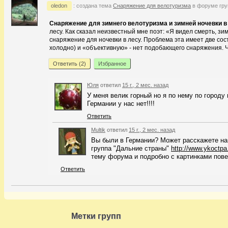
oledon
: создана тема
Снаряжение для велотуризма
в форуме гр
Снаряжение для зимнего велотуризма и зимней ночевки в
лесу. Как сказал неизвестный мне поэт: «Я видел смерть, з
снаряжение для ночевки в лесу. Проблема эта имеет две сос
холодно) и «объективную» - нет подобающего снаряжения. Что 
Ответить (
2
)
Избранное
Юля
ответил
15 г., 2 мес. назад
У меня велик горный но я по нему по городу
Германии у нас нет!!!!
Ответить
Multik
ответил
15 г., 2 мес. назад
Вы были в Германии? Может расскажете н
группа "Дальние страны"
http://www.ykoctpa
тему форума и подробно с картинками пов
Ответить
Метки групп