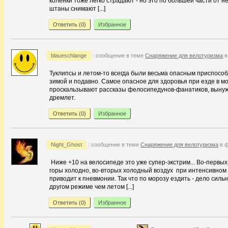
коленки тоже легко страдают - но это по большей части от 
штаны снимают [...]
Ответить (
0
)
Избранное
blaueschlange
: сообщение в теме
Снаряжение для велотуризма
в
Туклипсы и летом-то всегда были весьма опасным приспособ
зимой и подавно. Самое опасное для здоровья при езде в м
проскальзывают рассказы фелосипедунов-фанатиков, вынужд
дремлет.
Ответить (
0
)
Избранное
Night_Ghost
: сообщение в теме
Снаряжение для велотуризма
в ф
Ниже +10 на велосипеде это уже супер-экстрим... Во-первых
горы холодно, во-вторых холодный воздух при интенсивном
приводит к пневмонии. Так что по морозу ездить - дело сильн
другом режиме чем летом [...]
Ответить (
0
)
Избранное