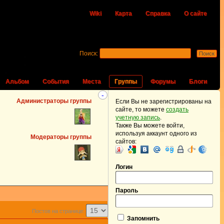
Wiki
Карта
Справка
О сайте
Поиск:
Альбом
События
Места
Группы
Форумы
Блоги
-
Администраторы группы
Если Вы не зарегистрированы на
сайте, то можете
создать
учетную запись
.
Также Вы можете войти,
используя аккаунт одного из
Модераторы группы
сайтов:
Логин
Пароль
Постов на странице:
Запомнить