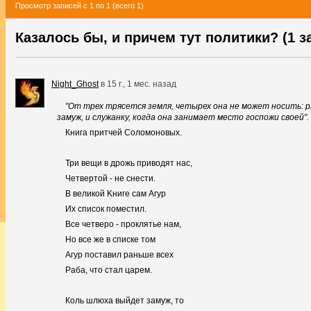
Просмотр записей с 1 по 1 (всего 1)
Казалось бы, и причем тут политики? (1 з
Night_Ghost
в
15 г., 1 мес. назад
"От трех трясется земля, четырех она не может носить: ра
замуж, и служанку, когда она занимает место госпожи своей".
Книга притчей Соломоновых.
Три вещи в дрожь приводят нас,
Четвертой - не снести.
В великой Kниге сам Агур
Их список поместил.
Все четверо - проклятье нам,
Но все же в списке том
Агур поставил раньше всех
Раба, что стал царем.
Коль шлюха выйдет замуж, то