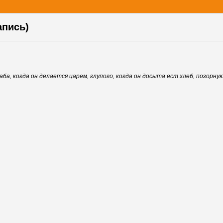
апись)
ба, когда он делается царем, глупого, когда он досыта ест хлеб, позорну