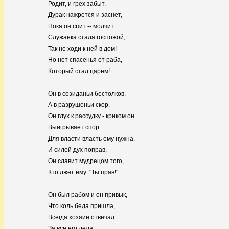
Родит, и грех забыт.
Дурак нажрется и заснет,
Пока он спит -- молчит.
Служанка стала госпожой,
Так не ходи к ней в дом!
Но нет спасенья от раба,
Который стал царем!
Он в созиданьи бестолков,
А в разрушеньи скор,
Он глух к рассудку - криком он
Выигрывает спор.
Для власти власть ему нужна,
И силой дух поправ,
Он славит мудрецом того,
Кто лжет ему: "Ты прав!"
Он был рабом и он привык,
Что коль беда пришла,
Всегда хозяин отвечал
За все его дела.