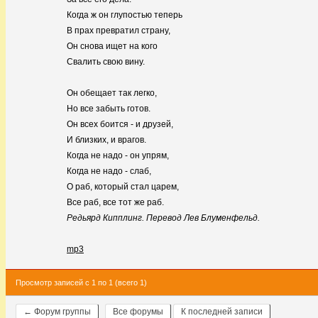
Когда ж он глупостью теперь
В прах превратил страну,
Он снова ищет на кого
Свалить свою вину.
Он обещает так легко,
Но все забыть готов.
Он всех боится - и друзей,
И близких, и врагов.
Когда не надо - он упрям,
Когда не надо - слаб,
О раб, который стал царем,
Все раб, все тот же раб.
Редьярд Кипплинг. Перевод Лев Блуменфельд.
mp3
Просмотр записей с 1 по 1 (всего 1)
← Форум группы
Все форумы
К последней записи