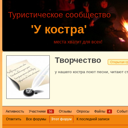
Туристическое сообщество
'У костра'
места хватит для всех!
Творчество
Открытая г
у нашего костра поют песни, читают с
Активность
Участники
Отзывы
Опросы
Файлы
Событ
56
4
Ответить
Все форумы
Этот форум
К последней записи