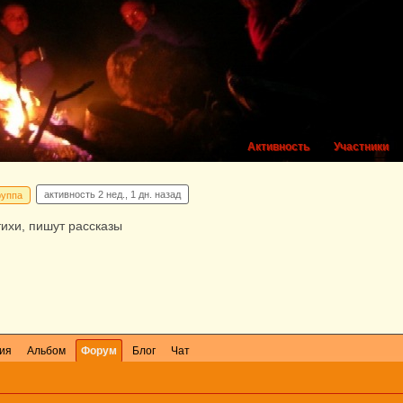
Активность
Участники
активность
2 нед., 1 дн. назад
руппа
тихи, пишут рассказы
ия
Альбом
Форум
Блог
Чат