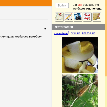
...и
вся
реклама тут
же будет
отключена
Фотографии
#
лучшие
последние
случайные
ю женщину, когда она выходит