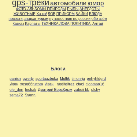
gps-треки
автомобили
юмор
ФОТО-АЛЬБОМЫ:ПРИРОДЫ
РЫБЫ
АНЕГДОТЫ
ЖИВОТНЫЕ
Ха ха!
ЛОВ
ПРИКОРМ
БАЙКИ
БЛЮДА
новости
анархотуризм
путешествия по россии
обо всём
Кавказ
Карпаты
ТЕХНИКА ЛОВА
ПОЛИТИКА.
Алтай
Блоги
panisn
qwerty
sportaazbuka
Multik
timon-ja
pehyhtdgrd
Иван
xoso66rucom
Иван
voditeltrez
ctaci
clopman16
ole_don
leshak
Дмитрий БорсКрым
zabeii bb
olchy
sema72
Svann