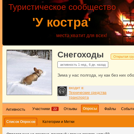
Туристическое сообщество
Акт
'У костра'
Аль
Мес
места хватит для всех!
Фор
Снегоходы
Открытая гр
активность
1 нед., 6 дн. назад
Зима у нас полгода, ну как без них об
входит в:
Технические средства
транспорта
Опросы
Участники
Отзывы
Файлы
Событ
22
Активность
Список Опросов
Категории и Метки