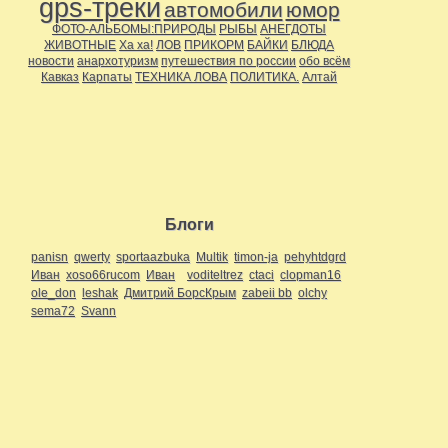
gps-треки
автомобили
юмор
ФОТО-АЛЬБОМЫ:ПРИРОДЫ
РЫБЫ
АНЕГДОТЫ
ЖИВОТНЫЕ
Ха ха!
ЛОВ
ПРИКОРМ
БАЙКИ
БЛЮДА
новости
анархотуризм
путешествия по россии
обо всём
Кавказ
Карпаты
ТЕХНИКА ЛОВА
ПОЛИТИКА.
Алтай
Блоги
panisn
qwerty
sportaazbuka
Multik
timon-ja
pehyhtdgrd
Иван
xoso66rucom
Иван
voditeltrez
ctaci
clopman16
ole_don
leshak
Дмитрий БорсКрым
zabeii bb
olchy
sema72
Svann