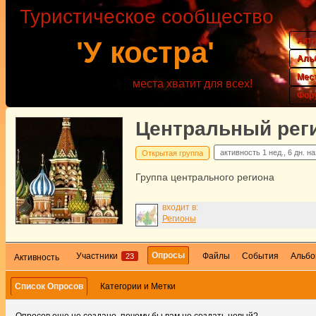
Туристическое сообщество
Акт
'У костра'
Аль
Мес
места хватит для всех!
Фор
Центральный рег
активность
1 нед., 6 дн. н
Открытая группа
Группа центрального региона
входит в:
Регионы
Опросы
Участники
Файлы
События
Альбо
23
Активность
Список Опросов
Категории и Метки