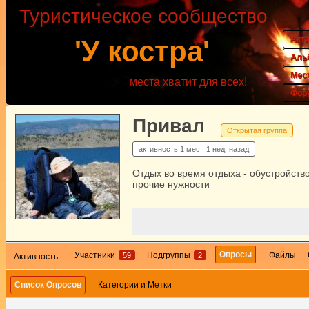
Туристическое сообщество
Акт
'У костра'
Аль
Мес
места хватит для всех!
Фор
Привал
Открытая группа
активность
1 мес., 1 нед. назад
Отдых во время отдыха - обустройство
прочие нужности
Опросы
Участники
Подгруппы
Файлы
59
2
Активность
Список Опросов
Категории и Метки