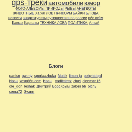
gps-треки
автомобили
юмор
ФОТО-АЛЬБОМЫ:ПРИРОДЫ
РЫБЫ
АНЕГДОТЫ
ЖИВОТНЫЕ
Ха ха!
ЛОВ
ПРИКОРМ
БАЙКИ
БЛЮДА
новости
анархотуризм
путешествия по россии
обо всём
Кавказ
Карпаты
ТЕХНИКА ЛОВА
ПОЛИТИКА.
Алтай
Блоги
panisn
qwerty
sportaazbuka
Multik
timon-ja
pehyhtdgrd
Иван
xoso66rucom
Иван
voditeltrez
ctaci
clopman16
ole_don
leshak
Дмитрий БорсКрым
zabeii bb
olchy
sema72
Svann