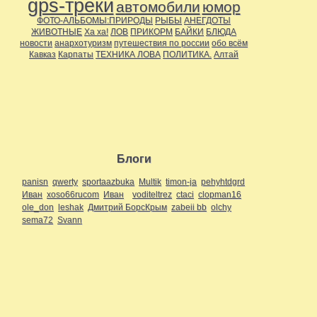
gps-треки
автомобили
юмор
ФОТО-АЛЬБОМЫ:ПРИРОДЫ
РЫБЫ
АНЕГДОТЫ
ЖИВОТНЫЕ
Ха ха!
ЛОВ
ПРИКОРМ
БАЙКИ
БЛЮДА
новости
анархотуризм
путешествия по россии
обо всём
Кавказ
Карпаты
ТЕХНИКА ЛОВА
ПОЛИТИКА.
Алтай
Блоги
panisn
qwerty
sportaazbuka
Multik
timon-ja
pehyhtdgrd
Иван
xoso66rucom
Иван
voditeltrez
ctaci
clopman16
ole_don
leshak
Дмитрий БорсКрым
zabeii bb
olchy
sema72
Svann