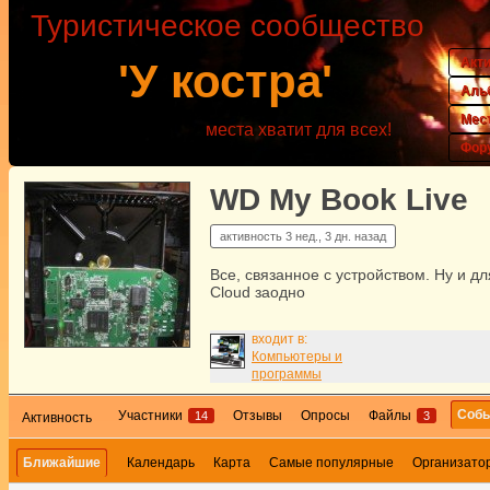
Туристическое сообщество
Акт
'У костра'
Аль
Мес
места хватит для всех!
Фор
WD My Book Live
активность
3 нед., 3 дн. назад
Все, связанное с устройством. Ну и д
Cloud заодно
входит в:
Компьютеры и
программы
Соб
Участники
Отзывы
Опросы
Файлы
14
3
Активность
Ближайшие
Календарь
Карта
Самые популярные
Организато