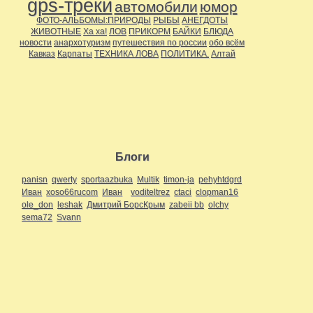
gps-треки
автомобили
юмор
ФОТО-АЛЬБОМЫ:ПРИРОДЫ
РЫБЫ
АНЕГДОТЫ
ЖИВОТНЫЕ
Ха ха!
ЛОВ
ПРИКОРМ
БАЙКИ
БЛЮДА
новости
анархотуризм
путешествия по россии
обо всём
Кавказ
Карпаты
ТЕХНИКА ЛОВА
ПОЛИТИКА.
Алтай
Блоги
panisn
qwerty
sportaazbuka
Multik
timon-ja
pehyhtdgrd
Иван
xoso66rucom
Иван
voditeltrez
ctaci
clopman16
ole_don
leshak
Дмитрий БорсКрым
zabeii bb
olchy
sema72
Svann