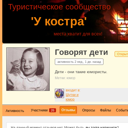
Туристическое сообщество
Акт
'У костра'
Аль
Мес
места хватит для всех!
Фор
Говорят дети
Открыт
активность
2 нед., 1 дн. назад
Дети - они такие юмористы.
Метки:
юмор
входит в:
Шутки и
юмор
Отзывы
Участники
Опросы
Файлы
Событ
26
Активность
На данный момент отзывов нет. Может быть,
вы тогда напишите
?