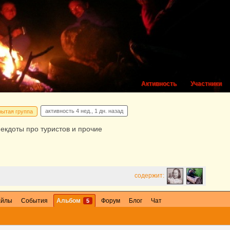
Активность
Участники
активность
4 нед., 1 дн. назад
рытая группа
екдоты про туристов и прочие
содержит:
айлы
События
Альбом
Форум
Блог
Чат
5