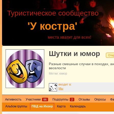
Туристическое сообщество
'У костра'
места хватит для всех!
Шутки и юмор
Отк
Разные смешные случаи в походах, ан
веселости
Метки:
юмор
входит в:
Мы
Активность
Участники
Подгруппы
Отзывы
Опросы
Ф
66
2
Альбом группы
ПВД на Инзер
Карта
Календарь