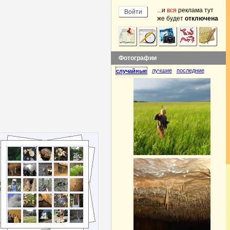
...и
вся
реклама тут
же будет
отключена
Фотографии
лучшие
последние
случайные