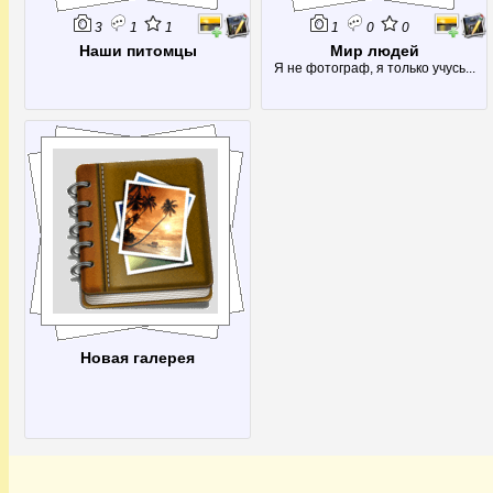
3
1
1
1
0
0
Наши питомцы
Мир людей
Я не фотограф, я только учусь...
Новая галерея