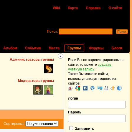
Wiki
Карта
Справка
О сайте
Поиск:
Альбом
События
Места
Группы
Форумы
Блоги
-
Администраторы группы
Если Вы не зарегистрированы на
сайте, то можете
создать
учетную запись
.
Также Вы можете войти,
используя аккаунт одного из
Модераторы группы
сайтов:
Логин
Пароль
Сортировка:
Запомнить