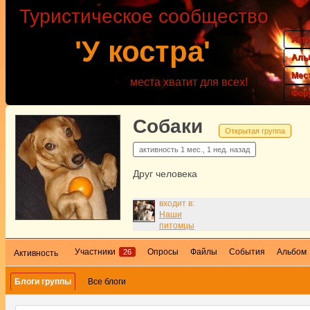
Туристическое сообщество
Акт
'У костра'
Аль
Мес
места хватит для всех!
Фор
Собаки
Открытая группа
активность
1 мес., 1 нед. назад
Друг человека
входит в:
Наши
питомцы
Участники
Опросы
Файлы
События
Альбом
26
Активность
Блоги группы
Все блоги