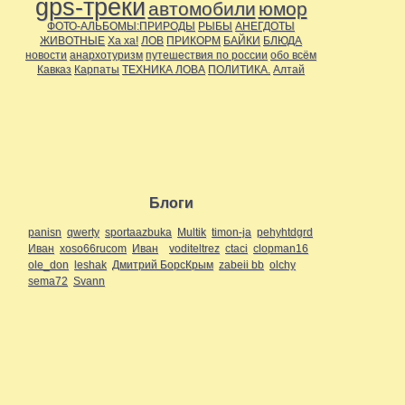
gps-треки
автомобили
юмор
ФОТО-АЛЬБОМЫ:ПРИРОДЫ
РЫБЫ
АНЕГДОТЫ
ЖИВОТНЫЕ
Ха ха!
ЛОВ
ПРИКОРМ
БАЙКИ
БЛЮДА
новости
анархотуризм
путешествия по россии
обо всём
Кавказ
Карпаты
ТЕХНИКА ЛОВА
ПОЛИТИКА.
Алтай
Блоги
panisn
qwerty
sportaazbuka
Multik
timon-ja
pehyhtdgrd
Иван
xoso66rucom
Иван
voditeltrez
ctaci
clopman16
ole_don
leshak
Дмитрий БорсКрым
zabeii bb
olchy
sema72
Svann