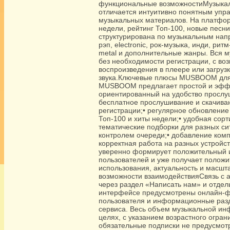
функциональные возможностиМузыка
отличается интуитивно понятным уп
музыкальных материалов. На платфо
недели, рейтинг Топ-100, новые песн
структурирована по музыкальным напр
рэп, electronic, рок-музыка, инди, ри
metal и дополнительные жанры. Вся м
без необходимости регистрации, с в
воспроизведения в плеере или загрузк
звука.Ключевые плюсы MUSBOOM для
MUSBOOM предлагает простой и эфф
ориентированный на удобство прослуш
бесплатное прослушивание и скачиван
регистрации;• регулярное обновление 
Топ-100 и хиты недели;• удобная сорт
тематические подборки для разных си
контролем очереди;• добавление комп
корректная работа на разных устро
уверенно формирует положительный и
пользователей и уже получает положи
использования, актуальность и масшт
возможности взаимодействияСвязь 
через раздел «Написать нам» и отдел
интерфейсе предусмотрены онлайн-ф
пользователя и информационные раз
сервиса. Весь объем музыкальной и
целях, с указанием возрастного огра
обязательные подписки не предусмот