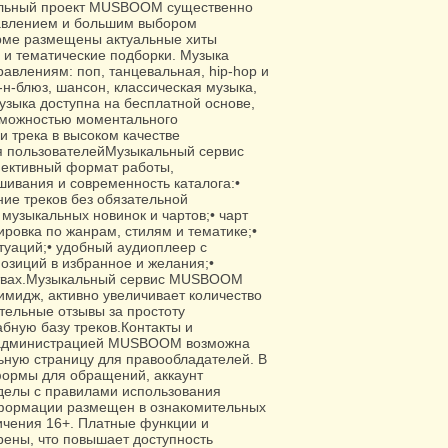
льный проект MUSBOOM существенно
равлением и большим выбором
рме размещены актуальные хиты
и и тематические подборки. Музыка
авлениям: поп, танцевальная, hip-hop и
тм-н-блюз, шансон, классическая музыка,
узыка доступна на бесплатной основе,
озможностью моментального
и трека в высоком качестве
 пользователейМузыкальный сервис
ективный формат работы,
ивания и современность каталога:•
ие треков без обязательной
музыкальных новинок и чартов;• чарт
ировка по жанрам, стилям и тематике;•
туаций;• удобный аудиоплеер с
озиций в избранное и желания;•
йствах.Музыкальный сервис MUSBOOM
мидж, активно увеличивает количество
тельные отзывы за простоту
абную базу треков.Контакты и
с администрацией MUSBOOM возможна
ьную страницу для правообладателей. В
ормы для обращений, аккаунт
делы с правилами использования
нформации размещен в ознакомительных
ничения 16+. Платные функции и
рены, что повышает доступность