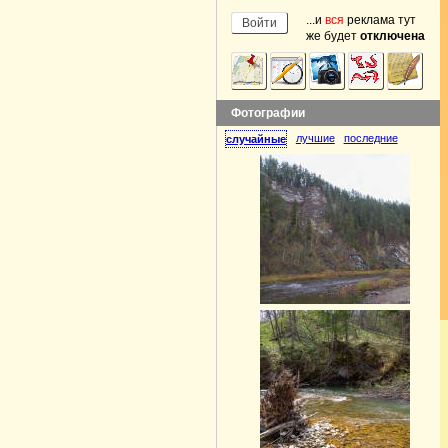
...и
вся
реклама тут
же будет
отключена
Фотографии
лучшие
последние
случайные