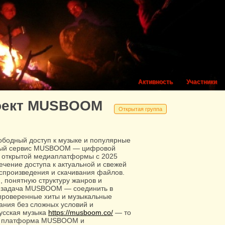
Активность
Участники
оект MUSBOOM
Открытая группа
одный доступ к музыке и популярные
ный сервис MUSBOOM — цифровой
 открытой медиаплатформы с 2025
чение доступа к актуальной и свежей
спроизведения и скачивания файлов.
, понятную структуру жанров и
я задача MUSBOOM — соединить в
 проверенные хиты и музыкальные
ания без сложных условий и
русская музыка
https://musboom.co/
— то
ая платформа MUSBOOM и