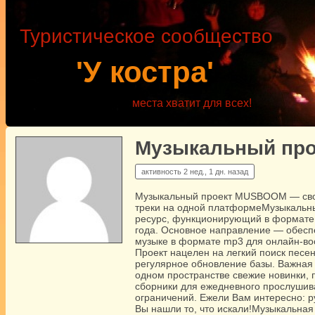
Туристическое сообщество
'У костра'
места хватит для всех!
Музыкальный пр
активность
2 нед., 1 дн. назад
Музыкальный проект MUSBOOM — своб
треки на одной платформеМузыкаль
ресурс, функционирующий в формате
года. Основное направление — обеспе
музыке в формате mp3 для онлайн-во
Проект нацелен на легкий поиск песен
регулярное обновление базы. Важна
одном пространстве свежие новинки,
сборники для ежедневного прослушив
ограничений. Ежели Вам интересно: 
Вы нашли то, что искали!Музыкальн