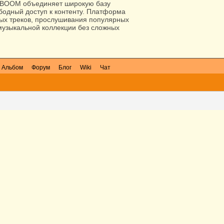
BOOM объединяет широкую базу
ободный доступ к контенту. Платформа
вых треков, прослушивания популярных
узыкальной коллекции без сложных
Альбом
Форум
Блог
Wiki
Чат