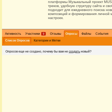
платформы.Музыкальный проект MUS
треков, удобную структуру сайта и св
подходит для ежедневного поиска но
композиций и формирования личной м
настроек.
Активность
Участники
Отзывы
Опросы
Файлы
События
9
Список Опросов
Категории и Метки
Опросов еще не создано, почему бы вам не
создать
новый?