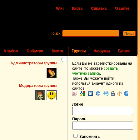
Wiki
Карта
Справка
О сайте
Поиск:
Альбом
События
Места
Группы
Форумы
Блоги
-
Администраторы группы
Если Вы не зарегистрированы на
сайте, то можете
создать
учетную запись
.
Также Вы можете войти,
используя аккаунт одного из
Модераторы группы
сайтов:
Логин
Пароль
Запомнить