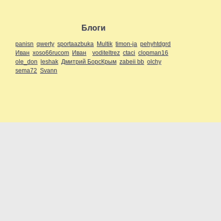
Блоги
panisn
qwerty
sportaazbuka
Multik
timon-ja
pehyhtdgrd
Иван
xoso66rucom
Иван
voditeltrez
ctaci
clopman16
ole_don
leshak
Дмитрий БорсКрым
zabeii bb
olchy
sema72
Svann