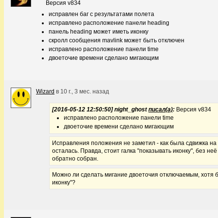
Версия v834
исправлен баг с результатами полета
исправлено расположение панели heading
панель heading может иметь иконку
скролл сообщения mavlink может быть отключен
исправлено расположение панели time
двоеточие времени сделано мигающим
Wizard
в
10 г., 3 мес. назад
[2016-05-12 12:50:50] night_ghost
писал(а)
:
Версия v834
исправлено расположение панели time
двоеточие времени сделано мигающим
Исправления положения не заметил - как была сдвижка на 
осталась. Правда, стоит галка "показывать иконку", без неё
обратно собран.
Можно ли сделать мигание двоеточия отключаемым, хотя б
иконку"?