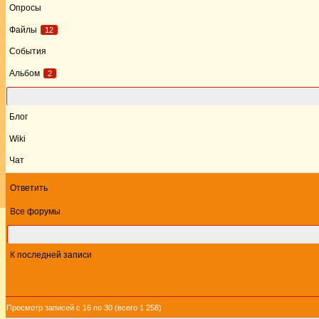
Опросы
Файлы
12
События
Альбом
2
Форум
Блог
Wiki
Чат
Ответить
Все форумы
Этот форум
К последней записи
Просмотр записей с 16 по 30 (всего 1 258)