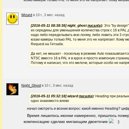
юзаю камеры только PAL то меня это не напрягает. Кому мешает
Wizard
в
10 г., 3 мес. назад
[2016-05-11 08:38:36] night_ghost
писал(а)
:
Это "by design"
из середины для уменьшения количества строк с 16 в PAL 
надо либо переделывать всю логику, либо ловить эти 3 строк
юзаю камеры только PAL то меня это не напрягает. Кому ме
Request на Гитхабе.
Да нет, не мешает - поскольку в режиме Auto показывпается
NTSC вместо 16 в PAL я в курсе и просто компоную страниц
Потому и написал, что это мелочи, которые особо не напря
Night_Ghost
в
10 г., 3 мес. назад
[2016-05-11 05:32:18] wizard
писал(а)
:
Heading при реальн
одно знакоместо влево
начал смотреть и возник вопрос: какой именно Heading? цифр
Время лишилось иконки намеренно, пришлось пожер
компенсацию сделаю мигающим двоеточие