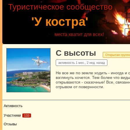
Туристическое сообщество
'У костра'
места хватит для всех!
С высоты
Открытая групп
активность
1 мес., 2 нед. назад
Не все же по земле ходить - иногда и 
взглянуть хочется. Тем более что вид
открываются - сказочные! Все, связан
отрывом от повернности.
Активность
Участники
133
Отзывы