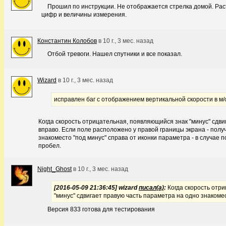
Прошил по инструкции. Не отображается стрелка домой. Рас
цифр и величины измерения.
Константин Колобов
в
10 г., 3 мес. назад
Отбой тревоги. Нашел спутники и все показал.
Wizard
в
10 г., 3 мес. назад
исправлен баг с отображением вертикальной скорости в м/
Когда скорость отрицательная, появляющийся знак "минус" сдви
вправо. Если поле расположено у правой границы экрана - пол
знакоместо "под минус" справа от иконки параметра - в случае 
пробел.
Night_Ghost
в
10 г., 3 мес. назад
[2016-05-09 21:36:45] wizard
писал(а)
:
Когда скорость отр
"минус" сдвигает правую часть параметра на одно знакоме
Версия 833 готова для тестирования