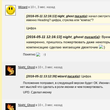
Wizard
в
10 г., 3 мес. назад
[2016-05-11 12:16:13] night_ghost
писал(а)
:
начал смотреть
именно Heading? цифра, стрелка или "компас"?
Цифра
[2016-05-11 12:16:13] night_ghost
писал(а)
:
Врем
намеренно, пришлось пожертвовать даже некотор
компенсацию сделаю мигающим двоеточие
Понятно
Night_Ghost
в
10 г., 3 мес. назад
[2016-05-11 13:12:39] wizard
писал(а)
:
Цифра
Положение поправил, в следующей версии будет ОК. Иконки и
нет мыслей что сделать в роли иконки и чем пожертвовать.
UPD. Сделал иконку
Night_Ghost
в
10 г., 3 мес. назад