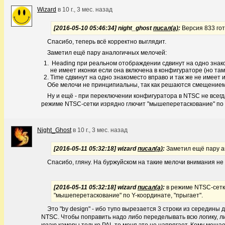
Wizard
в
10 г., 3 мес. назад
[2016-05-10 05:46:34] night_ghost
писал(а)
:
Версия 833 гот
Спасибо, теперь всё корректно выглядит.
Заметил ещё пару аналогичных мелочей:
Heading при реальном отображдении сдвинут на одно знако
не имеет иконки если она включена в конфигураторе (но там
Time сдвинут на одно знакоместо вправо и так же не имеет и
Обе мелочи не принципиальны, так как решаются смещением
Ну и ещё - при переключении конфигуратора в NTSC не всегд
режиме NTSC-сетки изрядно глючит "мышеперетаскование" по Y
Night_Ghost
в
10 г., 3 мес. назад
[2016-05-11 05:32:18] wizard
писал(а)
:
Заметил ещё пару а
Спасибо, гляну. На буржуйском на такие мелочи внимания н
[2016-05-11 05:32:18] wizard
писал(а)
:
в режиме NTSC-сетк
"мышеперетаскование" по Y-координате, "прыгает".
Это "by design" - ибо тупо вырезается 3 строки из середины 
NTSC. Чтобы поправить надо либо переделывать всю логику, либо