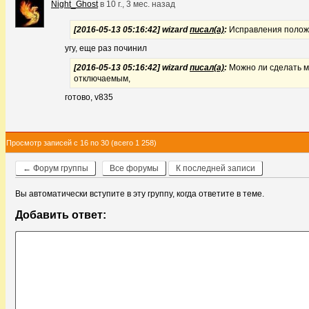
Night_Ghost
в
10 г., 3 мес. назад
[2016-05-13 05:16:42] wizard
писал(а)
:
Исправления полож
угу, еще раз починил
[2016-05-13 05:16:42] wizard
писал(а)
:
Можно ли сделать м
отключаемым,
готово, v835
Просмотр записей с 16 по 30 (всего 1 258)
← Форум группы
Все форумы
К последней записи
Вы автоматически вступите в эту группу, когда ответите в теме.
Добавить ответ: