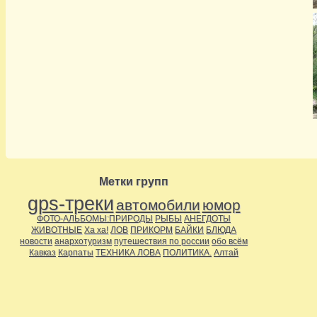
Метки групп
gps-треки
автомобили
юмор
ФОТО-АЛЬБОМЫ:ПРИРОДЫ
РЫБЫ
АНЕГДОТЫ
ЖИВОТНЫЕ
Ха ха!
ЛОВ
ПРИКОРМ
БАЙКИ
БЛЮДА
новости
анархотуризм
путешествия по россии
обо всём
Кавказ
Карпаты
ТЕХНИКА ЛОВА
ПОЛИТИКА.
Алтай