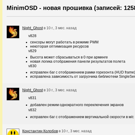
MinimOSD - новая прошивка (записей: 125
Night_Ghost
в
10 г., 3 мес. назад
v828
сенсоры могут работать в режиме PWM
некоторая оптимизация ресурсов
v829
Высота может сбрасываться в 0 при арминге
новая логика отображения панели результатов полета
v830
исправлен баг с отображением рамки горизонта (HUD frame
исправлена зависимость от загрузчика библиотеки SingleSer
Night_Ghost
в
10 г., 3 мес. назад
v831
добавлен режим однократного переключения экранов
v832
исправлен баг с отображением вертикальной скорости в м/с
Константин Колобов
в
10 г., 3 мес. назад