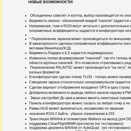
НОВЫЕ ВОЗМОЖНОСТИ!
Объединены самолет и коптер, выбор производится по з
Видимость иконок - обозначений каждой "панели" задается
Напряжения, токи и RSSI могут читаться с дополнительных 
поправочные коэффициенты задаются в конфигураторе нез
* Переключение экранов может производиться по внешнему
В авиагоризонте сделаны поправочные коэффициенты (неза
мотивам МиниНазаОСД).
Видимость Радара и ILS задается индивидуально.
Изменена логика формирования "панелей", так что теперь 
области крупных панелей.
Это позволило отрисовывать рад
Переключение PAL/NTSC может производиться "на лету", бе
разных форматов
В конфигураторе сделан плеер TLOG - теперь можно провер
Смещение экрана относительно синхроимпульсов задается
Сделан вариант отображения координат GPS в одну строку
Добавлена возможность вывода любого канала наружу в PW
Экран настройки! До арм-а можно менять некоторые параме
Панель в конфигураторе можно таскать за любую точку а не 
Рамка HUD может выключаться, независимо по экранам
значения RSSI 2 байта - убрано ограничение в 255
Трансляция MAVlink в телеметрию Walkera на выход (для DE
поддержка CleanFlight/MWII протокола (не тестировано)
поддержка диалекта MAVlink от AutoQuad (не тестировано)