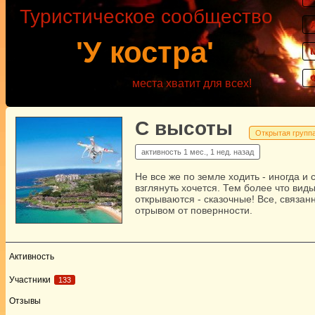
Туристическое сообщество
'У костра'
места хватит для всех!
С высоты
Открытая групп
активность
1 мес., 1 нед. назад
Не все же по земле ходить - иногда и 
взглянуть хочется. Тем более что вид
открываются - сказочные! Все, связан
отрывом от повернности.
Активность
Участники
133
Отзывы