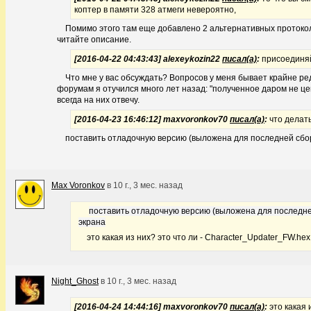
коптер в памяти 328 атмеги невероятно,
Помимо этого там еще добавлено 2 альтернативных протокол
читайте описание.
[2016-04-22 04:43:43] alexeykozin22
писал(а)
:
присоединяй
Что мне у вас обсуждать? Вопросов у меня бывает крайне ре
форумам я отучился много лет назад: "полученное даром не цени
всегда на них отвечу.
[2016-04-23 16:46:12] maxvoronkov70
писал(а)
:
что делат
поставить отладочную версию (выложена для последней сбор
Max Voronkov
в
10 г., 3 мес. назад
поставить отладочную версию (выложена для последней
экрана
это какая из них? это что ли - Character_Updater_FW.hex
Night_Ghost
в
10 г., 3 мес. назад
[2016-04-24 14:44:16] maxvoronkov70
писал(а)
:
это какая 