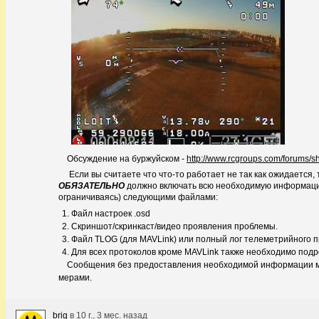
Обсуждение на буржуйском -
http://www.rcgroups.com/forums
Если вы считаете что что-то работает не так как ожидается, 
ОБЯЗАТЕЛЬНО
должно включать всю необходимую информацию
ограничиваясь) следующими файлами:
Файл настроек .osd
Скриншот/скринкаст/видео проявления проблемы.
Файл TLOG (для MAVLink) или полный лог телеметрийного п
Для всех протоколов кроме MAVLink также необходимо под
Сообщения без предоставления необходимой информации мо
мерами.
brig
в
10 г., 3 мес. назад