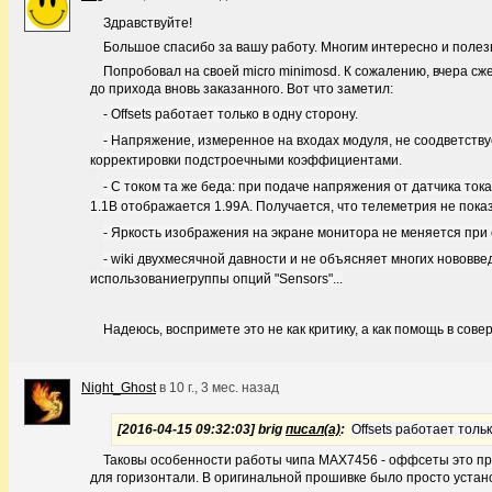
Здравствуйте!
Большое спасибо за вашу работу. Многим интересно и полезн
Попробовал на своей micro minimosd. К сожалению, вчера с
до прихода вновь заказанного. Вот что заметил:
-
Offsets работает только в одну сторону.
- Напряжение, измеренное на входах модуля, не соодветст
корректировки подстроечными коэффициентами.
- С током та же беда: при подаче напряжения от датчика то
1.1В отображается 1.99А. Получается, что телеметрия не пока
- Яркость изображения на экране монитора не меняется при 
- wiki двухмесячной давности и не объясняет многих нововв
использованиегруппы опций "Sensors"...
Надеюсь, воспримете это не как критику, а как помощь в со
Night_Ghost
в
10 г., 3 мес. назад
[2016-04-15 09:32:03] brig
писал(а)
:
Offsets работает тольк
Таковы особенности работы чипа MAX7456 - оффсеты это прос
для горизонтали. В оригинальной прошивке было просто устано