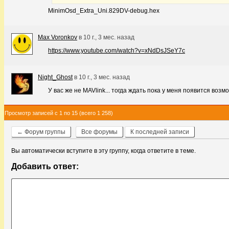
MinimOsd_Extra_Uni.829DV-debug.hex
Max Voronkov
в
10 г., 3 мес. назад
https://www.youtube.com/watch?v=xNdDsJSeY7c
Night_Ghost
в
10 г., 3 мес. назад
У вас же не MAVlink... тогда ждать пока у меня появится воз
Просмотр записей с 1 по 15 (всего 1 258)
← Форум группы
Все форумы
К последней записи
Вы автоматически вступите в эту группу, когда ответите в теме.
Добавить ответ: