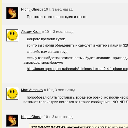
Night_Ghost
в
10 г., 3 мес. назад
Протокол-то все равно один и тот же.
Alexey Kozin
в
10 г., 3 мес. назад
Доброго времени суток,
то что вы смогли объеденить и самолет и коптер в памяти 32
спасибо вам за ваш труд.
если у вас найдется возможность и будет желание - присое
авиамодельном форуме
http://forum.apmcopter.ru/threads/minimosd-extra-2-4-1-plane-co
Max Voronkov
в
10 г., 3 мес. назад
попробовал опять поставить, вроде все ровно, но после не
потом от телеиетрии остаётся вот такое сообщение - NO INPUT
Night_Ghost
в
10 г., 3 мес. назад
[2016-04-22 04:43:43] alexeykozin22
писал(а)
:
то что вы с