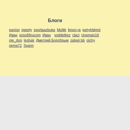
Блоги
panisn
qwerty
sportaazbuka
Multik
timon-ja
pehyhtdgrd
Иван
xoso66rucom
Иван
voditeltrez
ctaci
clopman16
ole_don
leshak
Дмитрий БорсКрым
zabeii bb
olchy
sema72
Svann