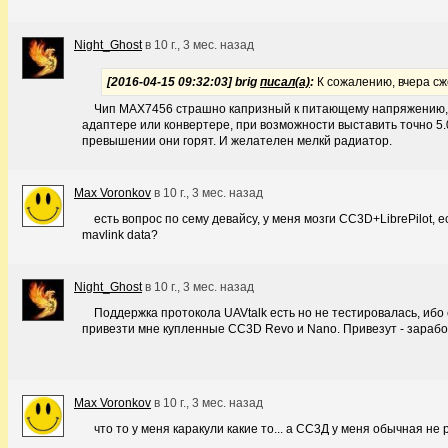
Night_Ghost
в
10 г., 3 мес. назад
[2016-04-15 09:32:03] brig
писал(а)
:
К сожалению, вчера сж
Чип MAX7456 страшно капризный к питающему напряжению,
адаптере или конвертере, при возможности выставить точно 5.0
превышении они горят. И желателен мелкй радиатор.
Max Voronkov
в
10 г., 3 мес. назад
есть вопрос по сему девайсу, у меня мозги CC3D+LibrePilot, 
mavlink data?
Night_Ghost
в
10 г., 3 мес. назад
Поддержка протокола UAVtalk есть но не тестировалась, ибо
привезти мне купленные CC3D Revo и Nano. Привезут - зараб
Max Voronkov
в
10 г., 3 мес. назад
что то у меня каракули какие то... а СС3Д у меня обычная не р