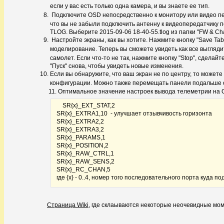
если у вас есть только одна камера, и вы знаете ее т
ип.
Подключите OSD непосредственно к монитору или видео пер
что вы не забыли подключить антенну к видеопередатч
ику 
TLOG. Выберите 2015-09-06 18-40-55.tlog из папки "FW & Cha
Настройте экраны, как вы хотите. Нажмите кнопку "Save Tab 
моделирование. Теперь вы сможете увидеть
как все выгляд
самолет. Если что-то не так, нажмите кнопку "Stop", сделай
"Пуск" снова, чтобы увидеть новые изменения.
Если вы обнаружите, что ваш экран не по центру, то можете и
конфигурации. Можно также перемещать панели подаль
ше 
11. Оптимальное значение настроек вывода телеметрии на 
SR{x}_EXT_STAT,2
SR{x}_EXTRA1,10 - улучшает отзывчивость горизонта
SR{x}_EXTRA2,2
SR{x}_EXTRA3,2
SR{x}_PARAMS,1
SR{x}_POSITION,2
SR{x}_RAW_CTRL,1
SR{x}_RAW_SENS,2
SR{x}_RC_CHAN,5
где {x} - 0..4, номер того последовательного порта куда п
Страница Wiki
, где склаываются некоторые неочевидные мом