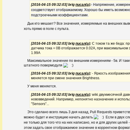
[2016-04-15 09:32:03] brig
писал(а)
:
- Напряжение, измерен
соодветствует отображаемому. Хорошо бы иметь возможно
подстроечными коэффициентами.
Дык кто мешает? В
се значения, измеряемые на внешних выво
хоть прямо в поле с пульта.
[2016-04-15 09:32:03] brig
писал(а)
:
С током та же беда: п
датчика тока = 0В отображается 0.02А, при максимальном
1.99А
Максимальное значение по внешним измерениям - 5в. И так
штатного повермодуля
[2016-04-15 09:32:03] brig
писал(а)
:
- Яркость изображения
меняется при смене значения Brightness.
У меня меняется.
[2016-04-15 09:32:03] brig
писал(а)
:
wiki двухмесячной дав
нововведений. Например, непонятно назначение и исполь
"Sensors"...
Это сделано всего лишь 3 дня назад, Pull Requests приветств
можно будет и инструкцию начать делать
Если в двух сл
не только для того что на них написано, но и для других целей
этом задать свое отображаемое значение в корректном форма