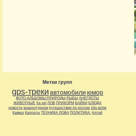
Метки групп
gps-треки
автомобили
юмор
ФОТО-АЛЬБОМЫ:ПРИРОДЫ
РЫБЫ
АНЕГДОТЫ
ЖИВОТНЫЕ
Ха ха!
ЛОВ
ПРИКОРМ
БАЙКИ
БЛЮДА
новости
анархотуризм
путешествия по россии
обо всём
Кавказ
Карпаты
ТЕХНИКА ЛОВА
ПОЛИТИКА.
Алтай