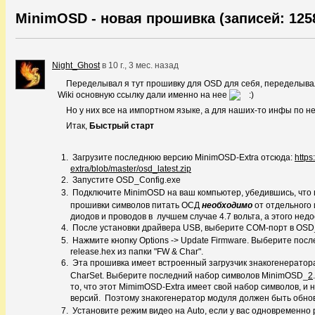
MinimOSD - новая прошивка (записей: 125
Night_Ghost
в
10 г., 3 мес. назад
Переделывал я тут прошивку для OSD для себя, переделывал 
Wiki основную ссылку дали именно на нее
Но у них все на импортном языке, а для наших-то инфы по н
Итак,
Быстрый старт
Загрузите последнюю версию MinimOSD-Extra отсюда:
https
extra/blob/master/osd_latest.zip
Запустите OSD_Config.exe
Подключите MinimOSD на ваш компьютер, убедившись, что вы
прошивки символов питать ОСД
необходимо
от отдельного 
диодов и проводов в лучшем случае 4.7 вольта, а этого нед
После установки драйвера USB, выберите COM-порт в OSD_
Нажмите кнопку Options -> Update Firmware. Выберите по
release.hex из папки "FW & Char".
Эта прошивка имеет встроенный загрузчик знакогенератора,
CharSet. Выберите последний набор символов MinimOSD_
2
то, что этот MimimOSD-Extra имеет свой набор символов, и 
версий.
Поэтому знакогенератор модуля должен быть обновле
Установите режим видео на Auto, если у вас одновременно