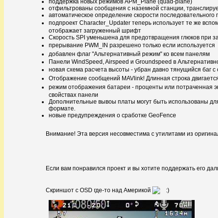
поддержка новых режимов APM_Plane (quad-plane)
отфильтрованы сообщения с наземной станции, транслируем
автоматическое определение скорости последовательного 
подпроект Character_Updater теперь использует те же всп
отображает загруженный шрифт
Скорость SPI уменьшена для предотвращения глюков при з
прерывание PWM_IN разрешено только если используется
добавлен флаг "Альтернативный режим" ко всем панелям
Панели WindSpeed, Airspeed и Groundspeed в Альтернативно
новая схема расчета высоты - убран давно тянущийся баг с
Отображение сообщений MAVlink! Длинная строка
двигается
режим отображения батареи - проценты или потраченная эн
свойствах панели
Дополнительные вывоы платы могут быть использованы дл
формате.
новые предупреждения о сработке GeoFence
Внимание! Эта версия несовместима с утилитами из оригин
Если вам понравился проект и вы хотите поддержать его дал
Скриншот с OSD где-то над Америкой