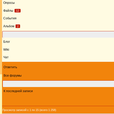
Опросы
Файлы
12
События
Альбом
2
Форум
Блог
Wiki
Чат
Ответить
Все форумы
Этот форум
К последней записи
Просмотр записей с 1 по 15 (всего 1 258)