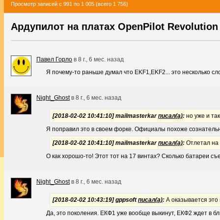
Просмотр записей с 991 по 1 005 (всего 1 756)
Ардупилот на платах OpenPilot Revolution 
Павел Горло
в
8 г., 6 мес. назад
Я почему-то раньше думал что EKF1,EKF2... это несколько сл
Night_Ghost
в
8 г., 6 мес. назад
[2018-02-02 10:41:10] mailmasterkar
писал(а)
:
но уже и так
Я поправил это в своем форке. Официалы похоже сознательно
[2018-02-02 10:41:10] mailmasterkar
писал(а)
:
Отлетал на 
О как хорошо-то! Этот тот на 17 винтах? Сколько батареи съ
Night_Ghost
в
8 г., 6 мес. назад
[2018-02-02 10:43:19] gppsoft
писал(а)
:
А оказывается это 
Да, это поколения. ЕКФ1 уже вообще выкинут, ЕКФ2 ждет в б