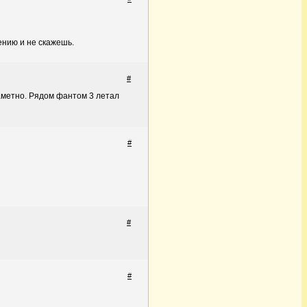
ению и не скажешь.
#
аметно. Рядом фантом 3 летал
#
#
#