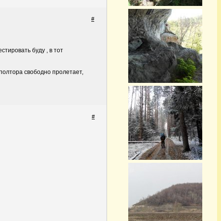
#
стировать буду , в тот
-полтора свободно пролетает,
#