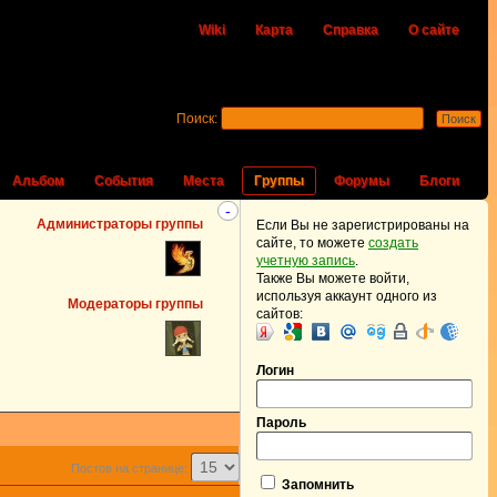
Wiki
Карта
Справка
О сайте
Поиск:
Альбом
События
Места
Группы
Форумы
Блоги
-
Администраторы группы
Если Вы не зарегистрированы на
сайте, то можете
создать
учетную запись
.
Также Вы можете войти,
используя аккаунт одного из
Модераторы группы
сайтов:
Логин
Пароль
Постов на странице:
Запомнить