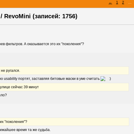
←
1
2
…
/ RevoMini (записей: 1756)
оев фильтров. А оказывается это их "поколения"?
 не ругался.
 usability портят, заставляя битовые маски в уме считать
улице сейчас 39 минут
ело?
их "поколения"?
лижайшее время та же судьба.