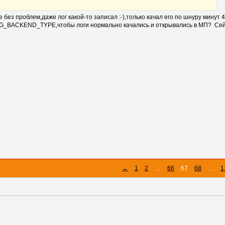
з проблем,даже лог какой-то записал :-),только качал его по шнуру минут 40
LOG_BACKEND_TYPE,чтобы логи нормально качались и открывались в МП? Сей
←
1
2
…
66
67
68
…
1