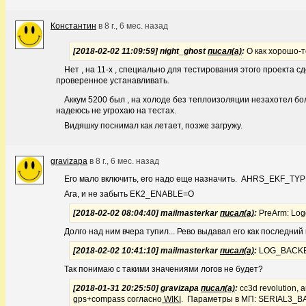
Константин
в
8 г., 6 мес. назад
[2018-02-02 11:09:59] night_ghost
писал(а)
:
О как хорошо-т
Нет , на 11-х , специально для тестирования этого проекта сд
проверенное устанавливать.
Аккум 5200 был , на холоде без теплоизоляции незахотел бо
надеюсь не угрохаю на тестах.
Видяшку поснимал как летает, позже загружу.
gravizapa
в
8 г., 6 мес. назад
Его мало включить, его надо еще назначить. AHRS_EKF_TY
Ага, и не забыть EK2_ENABLE=O
[2018-02-02 08:04:40] mailmasterkar
писал(а)
:
PreArm: Logg
Долго над ним вчера тупил... Рево выдавал его как последни
[2018-02-02 10:41:10] mailmasterkar
писал(а)
:
LOG_BACKEN
Так понимаю с такими значениями логов не будет?
[2018-01-31 20:25:50] gravizapa
писал(а)
:
cc3d revolution, 
gps+compass согласно
WIKI
. Параметры в МП: SERIAL3_BAU