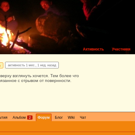
Активность
Участники
активность
1 мес., 1 нед. назад
а
сверху взглянуть хочется. Тем более что
вязанное с отрывом от повернности.
ытия
Альбом
Форум
Блог
Wiki
Чат
2