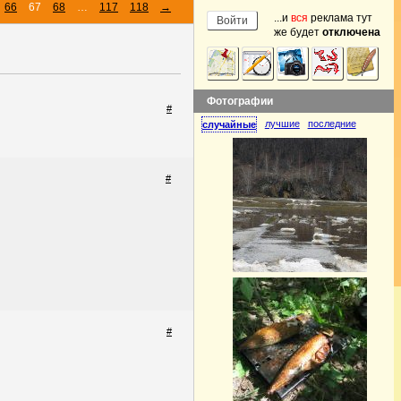
66
67
68
…
117
118
→
...и
вся
реклама тут
же будет
отключена
Фотографии
#
лучшие
последние
случайные
#
#