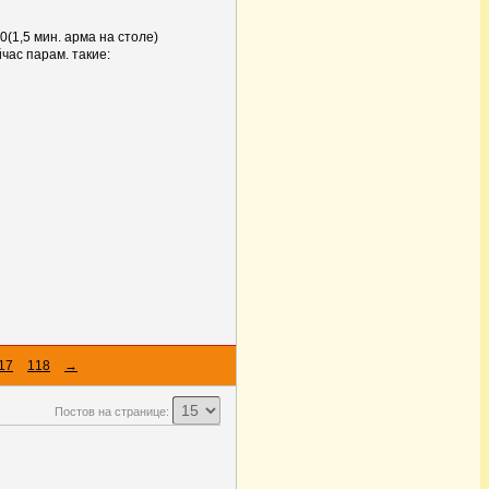
(1,5 мин. арма на столе)
час парам. такие:
17
118
→
Постов на странице: