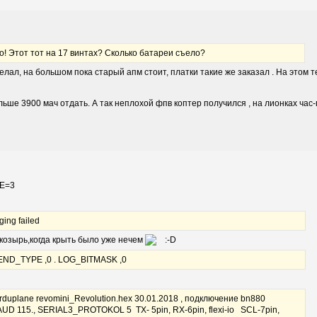
о! Этот тот на 17 винтах? Сколько батареи съело?
елал, на большом пока старый апм стоит, платки такие же заказал . На этом те
льше 3900 мач отдать. А так неплохой фпв коптер получился , на лионках час
PE=3
ing failed
й козырь,когда крыть было уже нечем
D_TYPE ,0 . LOG_BITMASK ,0
arduplane revomini_Revolution.hex 30.01.2018 , подключение bn880
D 115., SERIAL3_PROTOKOL 5 TX- 5pin, RX-6pin, flexi-io SCL-7pin,