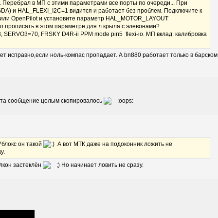
... Перебрал в МП с этими параметрами все порты по очереди... При
SDA) и HAL_FLEXI_I2C=1 видится и работает без проблем. Подключите к
t или OpenPilot и установите параметр HAL_MOTOR_LAYOUT
о прописать в этом параметре для л.крыла с элевонами?
VO3=70, FRSKY D4R-ii PPM mode pin5 flexi-io. МП вклад. калибровка
ет исправно,если ноль-компас пропадает. А bn880 работает только в барско
тата сообщение целым скопировалось
блокс он такой
А вот МТК даже на подоконник ложить не
ку.
алкон застеклён
Но начинает ловить не сразу.