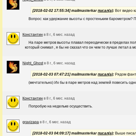
[2018-02-02 17:55:34] mailmasterkar
писал(а)
:
Вот видео к
Вопрос: как удержание высоты с простеньким барометром? По
Константин
в
8 г., 6 мес. назад
На паре метров высоты плавал переодически в пределах пол
который снимал , я бы не сказал что он чем то лучше летал а м
Night_Ghost
в
8 г., 6 мес. назад
[2018-02-03 07:47:21] mailmasterkar
писал(а)
:
Рядом фант
(мечтательно) Их бы в паре метров над землей повесить одн
Константин
в
8 г., 6 мес. назад
Попробую на недельке осуществить.
gravizapa
в
8 г., 6 мес. назад
[2018-02-03 04:09:17] mailmasterkar
писал(а)
:
Выше писал ,