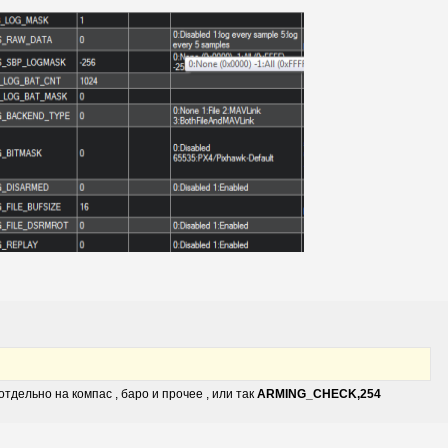
отдельно на компас , баро и прочее , или так
ARMING_CHECK,254