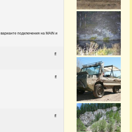
м варианте подключения на MAIN и
#
#
#