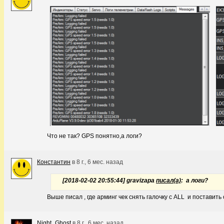
Что не так? GPS понятно,а логи?
Константин
в
8 г., 6 мес. назад
[2018-02-02 20:55:44] gravizapa
писал(а)
: а логи?
Выше писал , где арминг чек снять галочку с ALL и поставить 
Night_Ghost
в
8 г., 6 мес. назад