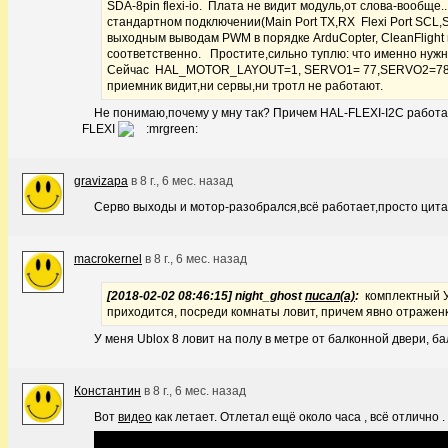
SDA-8pin flexi-io. Плата не видит модуль,от слова-вообще
стандартном подключении(Main Port TX,RX Flexi Port SCL,
выходным выводам PWM в порядке ArduCopter, CleanFligh
соответственно. Простите,сильно туплю: что именно нужн
Сейчас HAL_MOTOR_LAYOUT=1, SERVO1= 77,SERVO2=78, SER
приемник видит,ни сервы,ни тротл не работают.
Не понимаю,почему у мну так? Причем HAL-FLEXI-I2C работа
FLEXI
gravizapa
в
8 г., 6 мес. назад
Серво выходы и мотор-разобрался,всё работает,просто ци
macrokernel
в
8 г., 6 мес. назад
[2018-02-02 08:46:15] night_ghost
писал(а)
:
комплектный У
приходится, посреди комнаты ловит, причем явно отражен
У меня Ublox 8 ловит на полу в метре от балконной двери, б
Константин
в
8 г., 6 мес. назад
Вот
видео
как летает. Отлетал ещё около часа , всё отлично .