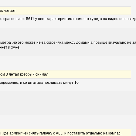
ак летает.
 сравнению с 5611 у него характеристика намного хуже, а на видео по повед
метра ,но это может из-за сквозняка между домами а повыше визуально не з
ожет и хуже.
ом 3 летал который снимал
овременно, и со штатива поснимать минут 10
 где арминг чек снять галочку с ALL и поставить отдельно на компас ,