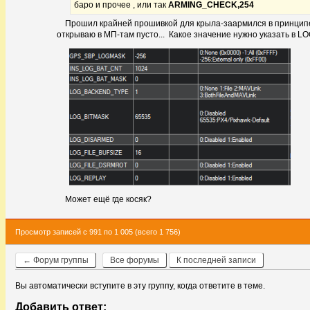
баро и прочее , или так
ARMING_CHECK,254
Прошил крайней прошивкой для крыла-заармился в принципе бе
открываю в МП-там пусто... Какое значение нужно указать в 
Может ещё где косяк?
Просмотр записей с 991 по 1 005 (всего 1 756)
← Форум группы
Все форумы
К последней записи
Вы автоматически вступите в эту группу, когда ответите в теме.
Добавить ответ: