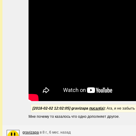
[2018-02-02 12:02:05] gravizapa
писал(а)
:
Ага, и не забыт
Мне почему то казалось что одно дополняет другое.
gravizapa
в
8 г., 6 мес. назад