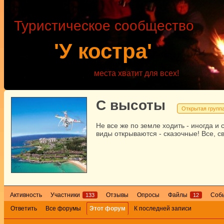
Туристическое сообщество
'У костра'
места хватит для всех!
С высоты
Открытая групп
Не все же по земле ходить - иногда и 
виды открываются - сказочные! Все, с
Активность
Участники
Отзывы
Опросы
Файлы
Соб
133
12
Ответить
Все форумы
Этот форум
К последней записи