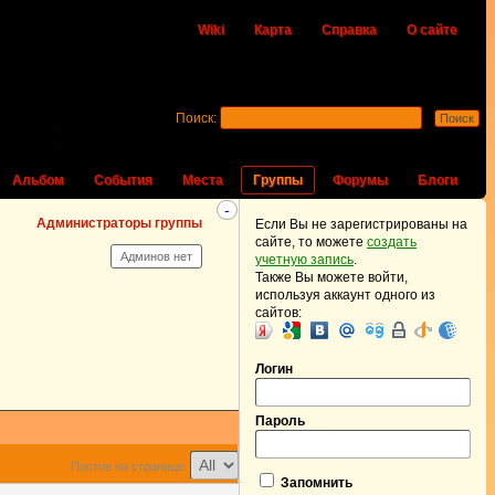
Wiki
Карта
Справка
О сайте
Поиск:
Альбом
События
Места
Группы
Форумы
Блоги
-
Администраторы группы
Если Вы не зарегистрированы на
сайте, то можете
создать
Админов нет
учетную запись
.
Также Вы можете войти,
используя аккаунт одного из
сайтов:
Логин
Пароль
Постов на странице:
Запомнить