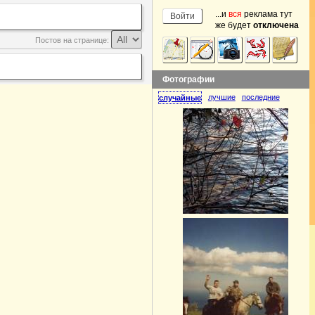
...и
вся
реклама тут
же будет
отключена
Постов на странице:
Фотографии
лучшие
последние
случайные