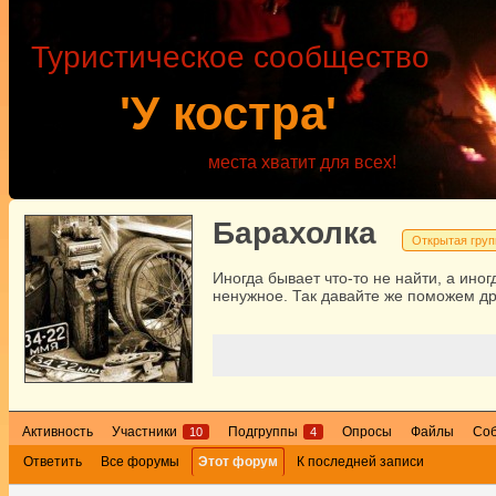
Туристическое сообщество
'У костра'
места хватит для всех!
Барахолка
Открытая груп
Иногда бывает что-то не найти, а иног
ненужное. Так давайте же поможем др
Активность
Участники
Подгруппы
Опросы
Файлы
Со
10
4
Ответить
Все форумы
Этот форум
К последней записи