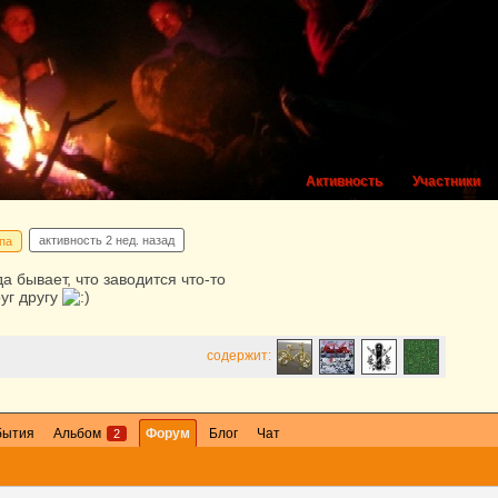
Активность
Участники
активность
2 нед. назад
па
да бывает, что заводится что-то
уг другу
содержит:
бытия
Альбом
Форум
Блог
Чат
2