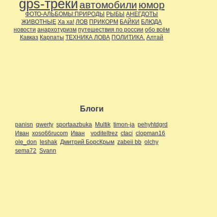
gps-треки
автомобили
юмор
ФОТО-АЛЬБОМЫ:ПРИРОДЫ
РЫБЫ
АНЕГДОТЫ
ЖИВОТНЫЕ
Ха ха!
ЛОВ
ПРИКОРМ
БАЙКИ
БЛЮДА
новости
анархотуризм
путешествия по россии
обо всём
Кавказ
Карпаты
ТЕХНИКА ЛОВА
ПОЛИТИКА.
Алтай
Блоги
panisn
qwerty
sportaazbuka
Multik
timon-ja
pehyhtdgrd
Иван
xoso66rucom
Иван
voditeltrez
ctaci
clopman16
ole_don
leshak
Дмитрий БорсКрым
zabeii bb
olchy
sema72
Svann