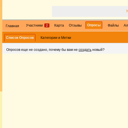
У
Опросы
Участники
Карта
Отзывы
Файлы
Ал
2
Главная
Список Опросов
Категории и Метки
Опросов еще не создано, почему бы вам не
создать
новый?