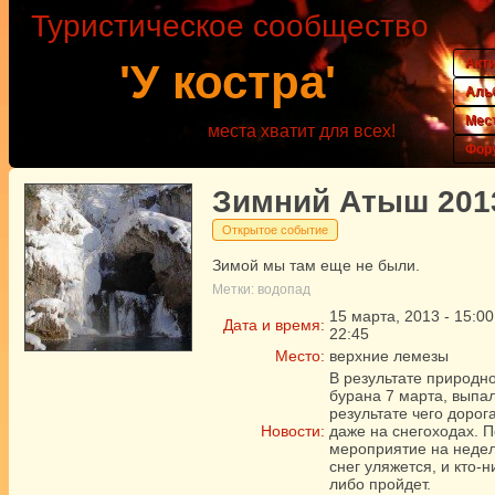
Туристическое сообщество
Акт
'У костра'
Аль
Мес
места хватит для всех!
Фор
Зимний Атыш 201
Открытое событие
Зимой мы там еще не были.
Метки:
водопад
15
марта
,
2013
-
15:00
Дата и время:
22:45
Место:
верхние лемезы
В результате природно
бурана 7 марта, выпал
результате чего доро
Новости:
даже на снегоходах. 
мероприятие на недел
снег уляжется, и кто-
либо пройдет.