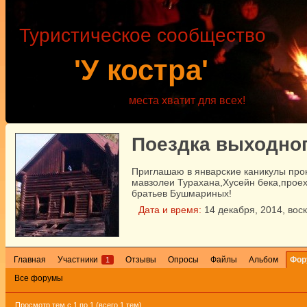
Туристическое сообщество
'У костра'
места хватит для всех!
Поездка выходног
Приглашаю в январские каникулы про
мавзолеи Турахана,Хусейн бека,прое
братьев Бушмариных!
Дата и время:
14
декабря
,
2014
,
вос
Главная
Участники
Отзывы
Опросы
Файлы
Альбом
Фор
1
Все форумы
Просмотр тем с 1 по 1 (всего 1 тем)