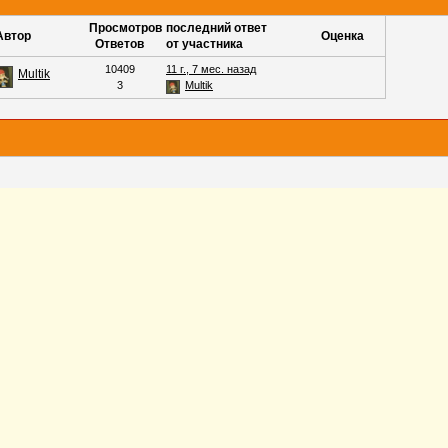
Просмотров
последний ответ
Автор
Оценка
Ответов
от участника
10409
11 г., 7 мес. назад
Multik
3
Multik