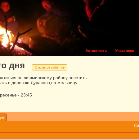
Активность
Участники
о дня
Открытое событие
катиться по чишминскому району,посетить
хать в деревню Дурасово,на мельницу
кресенье
-
23:45
ум
Со