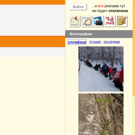
...и
вся
реклама тут
же будет
отключена
Фотографии
лучшие
последние
случайные