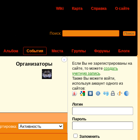
Wiki
Карта
Справка
О сайте
Поиск:
Альбом
События
Места
Группы
Форумы
Блоги
-
Организаторы
Если Вы не зарегистрированы на
сайте, то можете
создать
учетную запись
.
Также Вы можете войти,
используя аккаунт одного из
сайтов:
Логин
Пароль
ртировка:
Запомнить