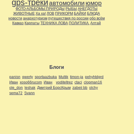
gps-треки
автомобили
юмор
ФОТО-АЛЬБОМЫ:ПРИРОДЫ
РЫБЫ
АНЕГДОТЫ
ЖИВОТНЫЕ
Ха ха!
ЛОВ
ПРИКОРМ
БАЙКИ
БЛЮДА
новости
анархотуризм
путешествия по россии
обо всём
Кавказ
Карпаты
ТЕХНИКА ЛОВА
ПОЛИТИКА.
Алтай
Блоги
panisn
qwerty
sportaazbuka
Multik
timon-ja
pehyhtdgrd
Иван
xoso66rucom
Иван
voditeltrez
ctaci
clopman16
ole_don
leshak
Дмитрий БорсКрым
zabeii bb
olchy
sema72
Svann