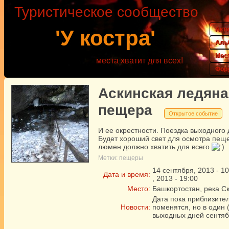
Туристическое сообщество
Акт
'У костра'
Аль
Мес
места хватит для всех!
Фор
Аскинская ледяна
пещера
Открытое событие
И ее окрестности. Поездка выходного 
Будет хороший свет для осмотра пещ
люмен должно хватить для всего
Метки:
пещеры
14
сентября
,
2013
-
10
Дата и время:
,
2013
-
19:00
Место:
Башкортостан, река С
Дата пока приблизител
Новости:
поменятся, но в один (
выходных дней сентяб