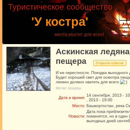
Туристическое сообщество
Акт
'У костра'
Аль
Мес
места хватит для всех!
Фор
Аскинская ледяна
пещера
Открытое событие
И ее окрестности. Поездка выходного 
Будет хороший свет для осмотра пещ
люмен должно хватить для всего
Метки:
пещеры
14
сентября
,
2013
-
10
Дата и время:
,
2013
-
19:00
Место:
Башкортостан, река С
Дата пока приблизител
Новости:
поменятся, но в один (
выходных дней сентяб