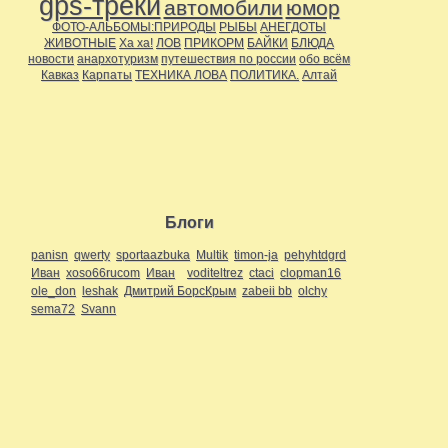
gps-треки
автомобили
юмор
ФОТО-АЛЬБОМЫ:ПРИРОДЫ
РЫБЫ
АНЕГДОТЫ
ЖИВОТНЫЕ
Ха ха!
ЛОВ
ПРИКОРМ
БАЙКИ
БЛЮДА
новости
анархотуризм
путешествия по россии
обо всём
Кавказ
Карпаты
ТЕХНИКА ЛОВА
ПОЛИТИКА.
Алтай
Блоги
panisn
qwerty
sportaazbuka
Multik
timon-ja
pehyhtdgrd
Иван
xoso66rucom
Иван
voditeltrez
ctaci
clopman16
ole_don
leshak
Дмитрий БорсКрым
zabeii bb
olchy
sema72
Svann