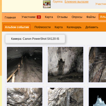
·Группа:
Ближние вылазки
Участни
Ал
Участники
Карта
Отзывы
Опросы
Файлы
3
Главная
Альбом события
Поблизости
Карта
Календарь
Добавить
Камера: Canon PowerShot SX120 IS