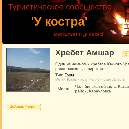
Туристическое сообщество
'У костра'
места хватит для всех!
Хребет Амшар
От
Один из немногих хребтов Южного Ур
расположенных широтно.
Тип:
Горы
Метки:
Южный Урал
Челябинская область
Челябинская область, Ката
Место:
район, Карауловка
Добавить Место