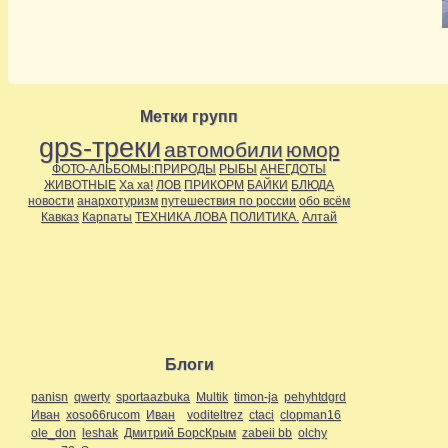
Метки групп
gps-треки
автомобили
юмор
ФОТО-АЛЬБОМЫ:ПРИРОДЫ
РЫБЫ
АНЕГДОТЫ
ЖИВОТНЫЕ
Ха ха!
ЛОВ
ПРИКОРМ
БАЙКИ
БЛЮДА
новости
анархотуризм
путешествия по россии
обо всём
Кавказ
Карпаты
ТЕХНИКА ЛОВА
ПОЛИТИКА.
Алтай
Блоги
panisn
qwerty
sportaazbuka
Multik
timon-ja
pehyhtdgrd
Иван
xoso66rucom
Иван
voditeltrez
ctaci
clopman16
ole_don
leshak
Дмитрий БорсКрым
zabeii bb
olchy