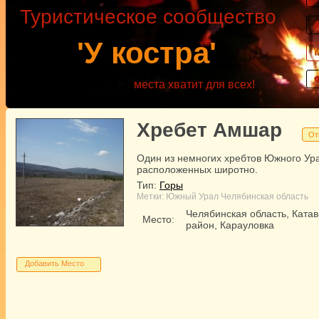
Туристическое сообщество
'У костра'
места хватит для всех!
Хребет Амшар
От
Один из немногих хребтов Южного Ур
расположенных широтно.
Тип:
Горы
Метки:
Южный Урал
Челябинская область
Челябинская область, Ката
Место:
район, Карауловка
Добавить Место