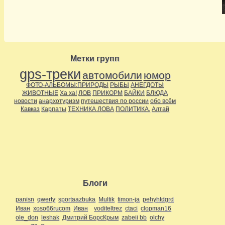
Метки групп
gps-треки
автомобили
юмор
ФОТО-АЛЬБОМЫ:ПРИРОДЫ
РЫБЫ
АНЕГДОТЫ
ЖИВОТНЫЕ
Ха ха!
ЛОВ
ПРИКОРМ
БАЙКИ
БЛЮДА
новости
анархотуризм
путешествия по россии
обо всём
Кавказ
Карпаты
ТЕХНИКА ЛОВА
ПОЛИТИКА.
Алтай
Блоги
panisn
qwerty
sportaazbuka
Multik
timon-ja
pehyhtdgrd
Иван
xoso66rucom
Иван
voditeltrez
ctaci
clopman16
ole_don
leshak
Дмитрий БорсКрым
zabeii bb
olchy