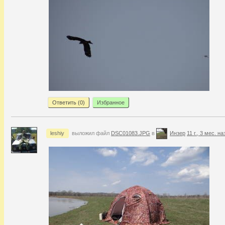
Ответить (
0
)
Избранное
leshiy
выложил файл
DSC01083.JPG
в
Инзер
11 г., 3 мес. на