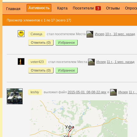
Активность
Карта
Посетители
Отзывы
Опрос
3
Главная
Просмотр элементов с 1 по 17 (всего 17)
Синица
стал посетителем Места
Инзер
10 г., 10 мес. назад
Ответить (
0
)
Избранное
veter423
стал посетителем Места
Инзер
11 г., 1 мес. назад
Ответить (
0
)
Избранное
leshiy
выложил файл
2015-05-01_08-08-22.gpx
в
Инзер
11 г.