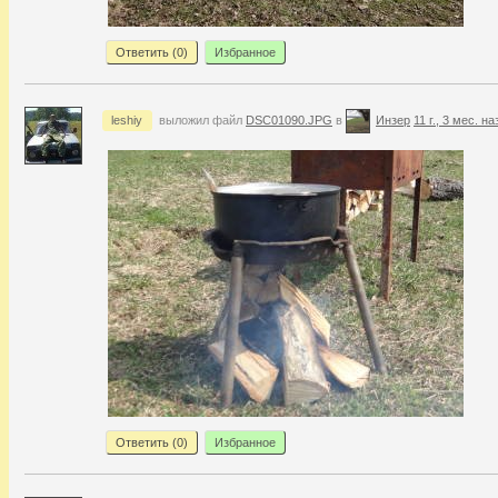
Ответить (
0
)
Избранное
leshiy
выложил файл
DSC01090.JPG
в
Инзер
11 г., 3 мес. на
Ответить (
0
)
Избранное