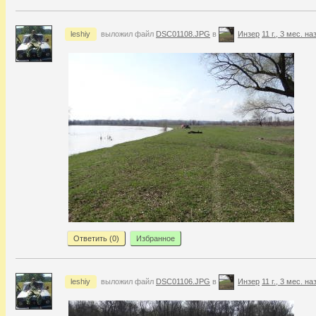
leshiy
выложил файл
DSC01108.JPG
в
Инзер
11 г., 3 мес. на
Ответить (
0
)
Избранное
leshiy
выложил файл
DSC01106.JPG
в
Инзер
11 г., 3 мес. на