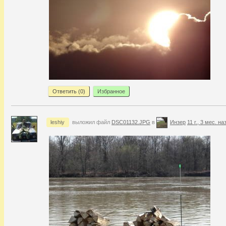
Ответить (
0
)
Избранное
leshiy
выложил файл
DSC01132.JPG
в
Инзер
11 г., 3 мес. на