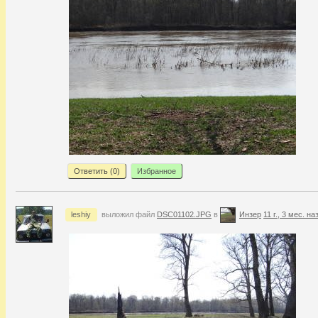
Ответить (
0
)
Избранное
leshiy
выложил файл
DSC01102.JPG
в
Инзер
11 г., 3 мес. на