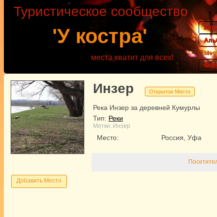
Туристическое сообщество
Акт
'У костра'
Аль
Мес
места хватит для всех!
Фор
Инзер
Открытое Место
Река Инзер за деревней Кумурлы
Тип:
Реки
Метки:
Инзер
Место:
Россия, Уфа
Посетител
Добавить Место