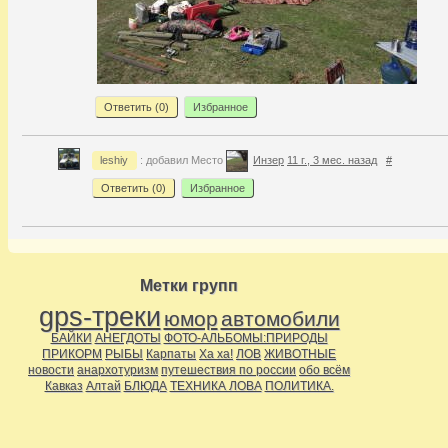
Ответить (
0
)
Избранное
leshiy
: добавил Место
Инзер
11 г., 3 мес. назад
#
Ответить (
0
)
Избранное
Метки групп
gps-треки
юмор
автомобили
БАЙКИ
АНЕГДОТЫ
ФОТО-АЛЬБОМЫ:ПРИРОДЫ
ПРИКОРМ
РЫБЫ
Карпаты
Ха ха!
ЛОВ
ЖИВОТНЫЕ
новости
анархотуризм
путешествия по россии
обо всём
Кавказ
Алтай
БЛЮДА
ТЕХНИКА ЛОВА
ПОЛИТИКА.