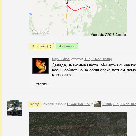
Ответить (
1
)
Избранное
Night_Ghost
ответил
11 г., 3 мес. назад
Дадада, знакомые места. Мы чуть бочнее ка
весны сойдет но на солнцепеке летнем зюмо
многовато.
Ответить
leshiy
выложил файл
DSC01159.JPG
в
Инзер
11 г., 3 мес. на