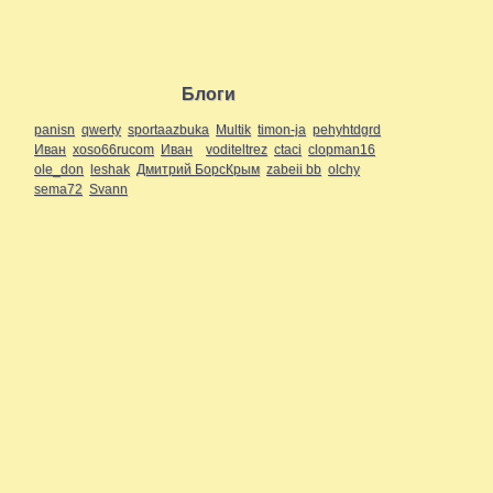
Блоги
panisn
qwerty
sportaazbuka
Multik
timon-ja
pehyhtdgrd
Иван
xoso66rucom
Иван
voditeltrez
ctaci
clopman16
ole_don
leshak
Дмитрий БорсКрым
zabeii bb
olchy
sema72
Svann