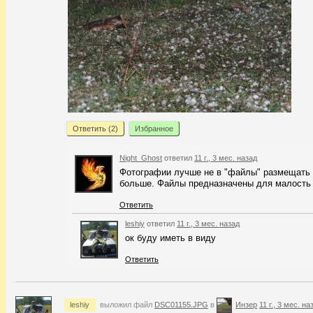
Ответить (
2
)
Избранное
Night_Ghost
ответил
11 г., 3 мес. назад
Фотографии лучше не в "файлы" размещать
больше. Файлы предназначены для малость 
Ответить
leshiy
ответил
11 г., 3 мес. назад
ок буду иметь в виду
Ответить
leshiy
выложил файл
DSC01155.JPG
в
Инзер
11 г., 3 мес. на