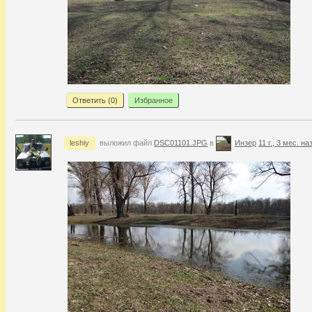
Ответить (
0
)
Избранное
leshiy
выложил файл
DSC01101.JPG
в
Инзер
11 г., 3 мес. на