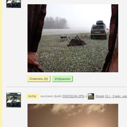
Ответить (
0
)
Избранное
leshiy
выложил файл
DSC01144.JPG
в
Инзер
11 г., 3 мес. на