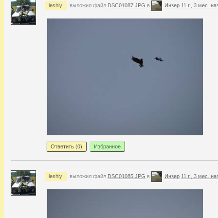
leshiy
выложил файл
DSC01087.JPG
в
Инзер
11 г., 3 мес. на
Ответить (
0
)
Избранное
leshiy
выложил файл
DSC01085.JPG
в
Инзер
11 г., 3 мес. на