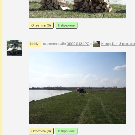
Ответить (
0
)
Избранное
leshiy
выложил файл
DSC01112.JPG
в
Инзер
11 г., 3 мес. на
Ответить (
0
)
Избранное