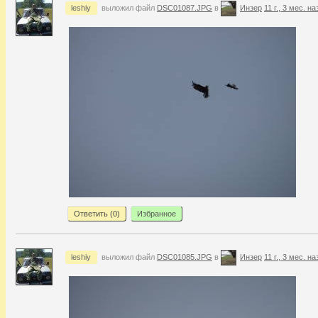
leshiy
выложил файл
DSC01087.JPG
в
Инзер
11 г., 3 мес. на
Ответить (
0
)
Избранное
leshiy
выложил файл
DSC01085.JPG
в
Инзер
11 г., 3 мес. на