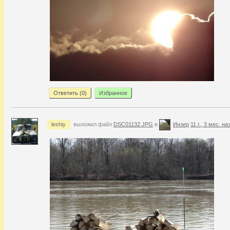
Ответить (
0
)
Избранное
leshiy
выложил файл
DSC01132.JPG
в
Инзер
11 г., 3 мес. на