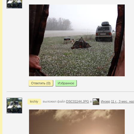
Ответить (
0
)
Избранное
leshiy
выложил файл
DSC01144.JPG
в
Инзер
11 г., 3 мес. на