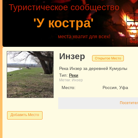
Туристическое сообщество
Акт
'У костра'
Аль
Мес
места хватит для всех!
Фор
Инзер
Открытое Место
Река Инзер за деревней Кумурлы
Тип:
Реки
Метки:
Инзер
Место:
Россия, Уфа
Посетител
Добавить Место