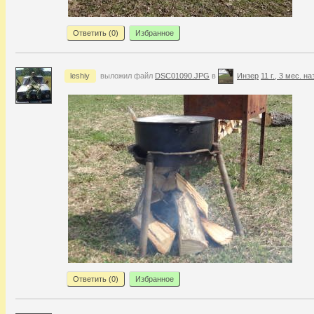
Ответить (
0
)
Избранное
leshiy
выложил файл
DSC01090.JPG
в
Инзер
11 г., 3 мес. на
Ответить (
0
)
Избранное