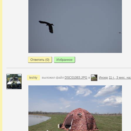
Ответить (
0
)
Избранное
leshiy
выложил файл
DSC01083.JPG
в
Инзер
11 г., 3 мес. на