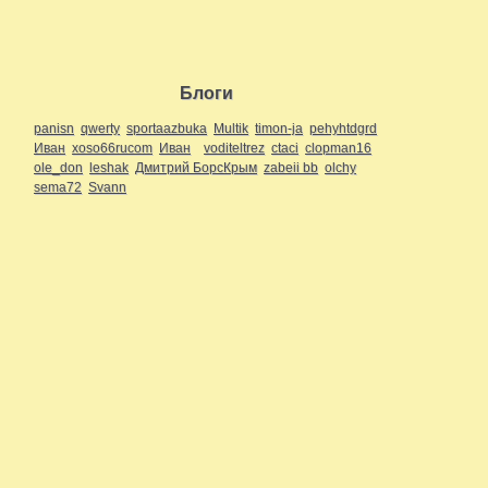
Блоги
panisn
qwerty
sportaazbuka
Multik
timon-ja
pehyhtdgrd
Иван
xoso66rucom
Иван
voditeltrez
ctaci
clopman16
ole_don
leshak
Дмитрий БорсКрым
zabeii bb
olchy
sema72
Svann