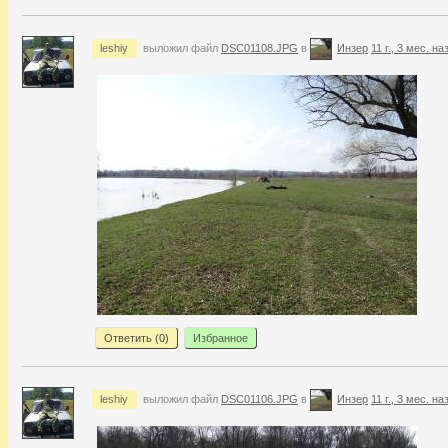
leshiy
выложил файл
DSC01108.JPG
в
Инзер
11 г., 3 мес. на
Ответить (
0
)
Избранное
leshiy
выложил файл
DSC01106.JPG
в
Инзер
11 г., 3 мес. на