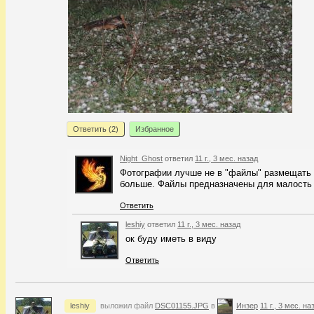
Ответить (
2
)
Избранное
Night_Ghost
ответил
11 г., 3 мес. назад
Фотографии лучше не в "файлы" размещать
больше. Файлы предназначены для малость 
Ответить
leshiy
ответил
11 г., 3 мес. назад
ок буду иметь в виду
Ответить
leshiy
выложил файл
DSC01155.JPG
в
Инзер
11 г., 3 мес. на