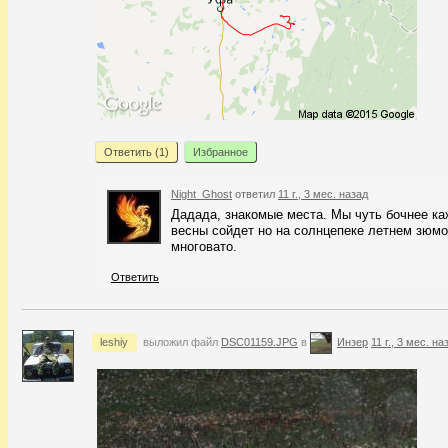
Ответить (
1
)
Избранное
Night_Ghost
ответил
11 г., 3 мес. назад
Дадада, знакомые места. Мы чуть бочнее ка
весны сойдет но на солнцепеке летнем зюмо
многовато.
Ответить
leshiy
выложил файл
DSC01159.JPG
в
Инзер
11 г., 3 мес. на