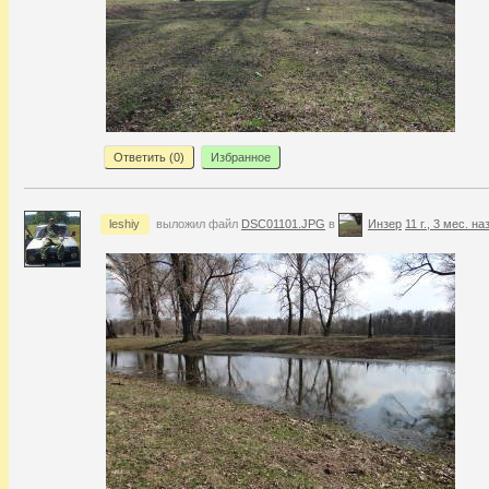
Ответить (
0
)
Избранное
leshiy
выложил файл
DSC01101.JPG
в
Инзер
11 г., 3 мес. на