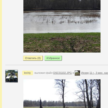
Ответить (
0
)
Избранное
leshiy
выложил файл
DSC01102.JPG
в
Инзер
11 г., 3 мес. на