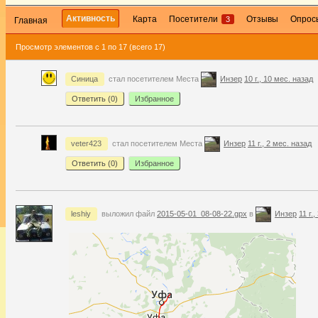
Активность
Карта
Посетители
Отзывы
Опрос
3
Главная
Просмотр элементов с 1 по 17 (всего 17)
Синица
стал посетителем Места
Инзер
10 г., 10 мес. назад
Ответить (
0
)
Избранное
veter423
стал посетителем Места
Инзер
11 г., 2 мес. назад
Ответить (
0
)
Избранное
leshiy
выложил файл
2015-05-01_08-08-22.gpx
в
Инзер
11 г.