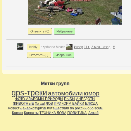
Ответить (
0
)
Избранное
leshiy
: добавил Место
Инзер
11 г., 3 мес. назад
#
Ответить (
0
)
Избранное
Метки групп
gps-треки
автомобили
юмор
ФОТО-АЛЬБОМЫ:ПРИРОДЫ
РЫБЫ
АНЕГДОТЫ
ЖИВОТНЫЕ
Ха ха!
ЛОВ
ПРИКОРМ
БАЙКИ
БЛЮДА
новости
анархотуризм
путешествия по россии
обо всём
Кавказ
Карпаты
ТЕХНИКА ЛОВА
ПОЛИТИКА.
Алтай