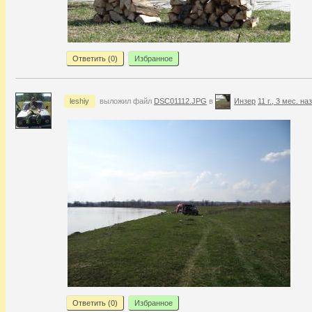
Ответить (
0
)
Избранное
leshiy
выложил файл
DSC01112.JPG
в
Инзер
11 г., 3 мес. на
Ответить (
0
)
Избранное