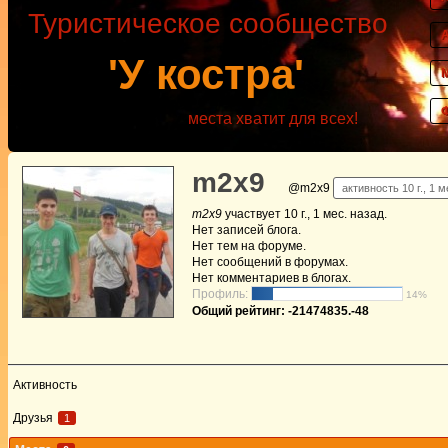
Туристическое сообщество
'У костра'
места хватит для всех!
m2x9
@m2x9
активность 10 г., 1 м
m2x9
участвует
10 г., 1 мес. назад
.
Нет
записей блога.
Нет
тем на форуме.
Нет
сообщений в форумах.
Нет
комментариев в блогах.
Профиль:
14%
Общий рейтинг: -21474835.-48
Активность
Друзья
1