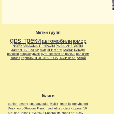
Метки групп
gps-треки
автомобили
юмор
ФОТО-АЛЬБОМЫ:ПРИРОДЫ
РЫБЫ
АНЕГДОТЫ
ЖИВОТНЫЕ
Ха ха!
ЛОВ
ПРИКОРМ
БАЙКИ
БЛЮДА
новости
анархотуризм
путешествия по россии
обо всём
Кавказ
Карпаты
ТЕХНИКА ЛОВА
ПОЛИТИКА.
Алтай
Блоги
panisn
qwerty
sportaazbuka
Multik
timon-ja
pehyhtdgrd
Иван
xoso66rucom
Иван
voditeltrez
ctaci
clopman16
ole_don
leshak
Дмитрий БорсКрым
zabeii bb
olchy