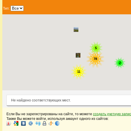
Тип:
5
5
78
78
2
2
11
11
Не найдено соответствующих мест.
Если Вы не зарегистрированы на сайте, то можете
создать учетную запи
Также Вы можете войти, используя аккаунт одного из сайтов: