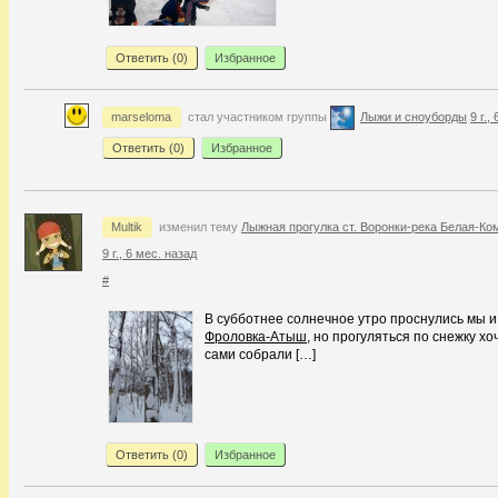
Ответить (
0
)
Избранное
marseloma
стал участником группы
Лыжи и сноуборды
9 г.,
Ответить (
0
)
Избранное
Multik
изменил тему
Лыжная прогулка ст. Воронки-река Белая-Ко
9 г., 6 мес. назад
#
В субботнее солнечное утро проснулись мы и р
Фроловка-Атыш
, но прогуляться по снежку х
сами собрали […]
Ответить (
0
)
Избранное