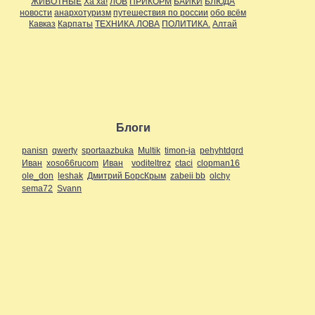
ЖИВОТНЫЕ
Ха ха!
ЛОВ
ПРИКОРМ
БАЙКИ
БЛЮДА
новости
анархотуризм
путешествия по россии
обо всём
Кавказ
Карпаты
ТЕХНИКА ЛОВА
ПОЛИТИКА.
Алтай
Блоги
panisn
qwerty
sportaazbuka
Multik
timon-ja
pehyhtdgrd
Иван
xoso66rucom
Иван
voditeltrez
ctaci
clopman16
ole_don
leshak
Дмитрий БорсКрым
zabeii bb
olchy
sema72
Svann