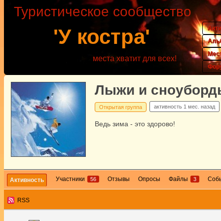
Туристическое сообщество
Акт
'У костра'
Аль
Мес
места хватит для всех!
Фор
Лыжи и сноуборд
активность
1 мес. назад
Открытая группа
Ведь зима - это здорово!
Участники
Отзывы
Опросы
Файлы
Соб
56
3
Активность
RSS