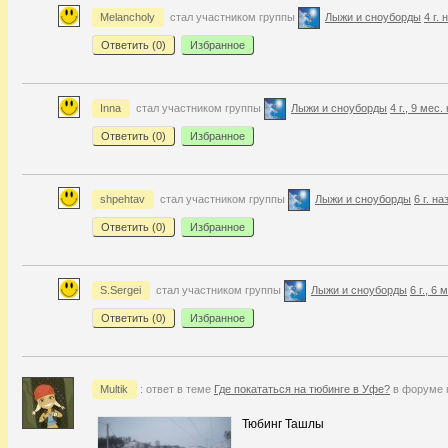
Melancholy
стал участником группы
Лыжи и сноуборды
4 г. 
Ответить (
0
)
Избранное
Inna
стал участником группы
Лыжи и сноуборды
4 г., 9 мес.
Ответить (
0
)
Избранное
shpehtav
стал участником группы
Лыжи и сноуборды
6 г. на
Ответить (
0
)
Избранное
S.Sergei
стал участником группы
Лыжи и сноуборды
6 г., 6 
Ответить (
0
)
Избранное
Multik
: ответ в теме
Где покататься на тюбинге в Уфе?
в форуме 
Тюбинг Ташлы