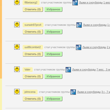
f8betaorg2
стал участником группы
Лыжи и сноуборды
1 мес
Ответить (
0
)
Избранное
sunwin97pro4
стал участником группы
Лыжи и сноуборды
1 
Ответить (
0
)
Избранное
uu88combet2
стал участником группы
Лыжи и сноуборды
2 
Ответить (
0
)
Избранное
Valer
стал участником группы
Лыжи и сноуборды
7 мес., 3 н
Ответить (
0
)
Избранное
johncena
стал участником группы
Лыжи и сноуборды
3 г., 7
Ответить (
0
)
Избранное