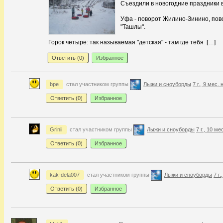
Съездили в новогодние праздники 
Уфа - поворот Жилино-Зинино, пов
"Ташлы".
Горок четыре: так называемая "детская" - там где тебя […]
Ответить (
0
)
Избранное
bpe
стал участником группы
Лыжи и сноуборды
7 г., 9 мес.
Ответить (
0
)
Избранное
Grinii
стал участником группы
Лыжи и сноуборды
7 г., 10 ме
Ответить (
0
)
Избранное
kak-dela007
стал участником группы
Лыжи и сноуборды
7 г
Ответить (
0
)
Избранное