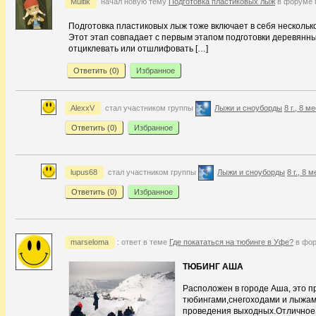
Multik
начал новую тему
Подготовка пластиковых лыж
в форуме 
Подготовка пластиковых лыж тоже включает в себя несколько
Этот этап совпадает с первым этапом подготовки деревянн
отциклевать или отшлифовать […]
Ответить (
0
)
Избранное
AlexxV
стал участником группы
Лыжи и сноуборды
8 г., 8 м
Ответить (
0
)
Избранное
lupus68
стал участником группы
Лыжи и сноуборды
8 г., 8 
Ответить (
0
)
Избранное
marseloma
: ответ в теме
Где покататься на тюбинге в Уфе?
в фор
ТЮБИНГ АША
Расположен в городе Аша, это п
тюбингами,снегоходами и лыжам
проведения выходных.Отличное 