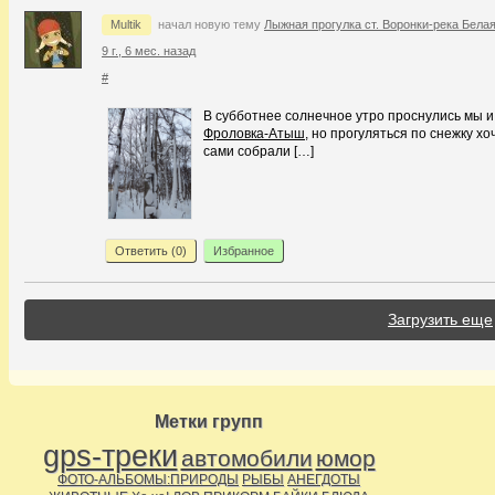
Multik
начал новую тему
Лыжная прогулка ст. Воронки-река Бела
9 г., 6 мес. назад
#
В субботнее солнечное утро проснулись мы и р
Фроловка-Атыш
, но прогуляться по снежку х
сами собрали […]
Ответить (
0
)
Избранное
Загрузить еще
Метки групп
gps-треки
автомобили
юмор
ФОТО-АЛЬБОМЫ:ПРИРОДЫ
РЫБЫ
АНЕГДОТЫ