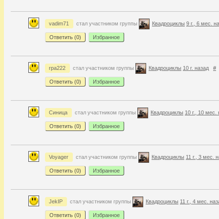
vadim71
стал участником группы
Квадроциклы
9 г., 6 мес. н
Ответить (
0
)
Избранное
rpa222
стал участником группы
Квадроциклы
10 г. назад
#
Ответить (
0
)
Избранное
Синица
стал участником группы
Квадроциклы
10 г., 10 мес.
Ответить (
0
)
Избранное
Voyager
стал участником группы
Квадроциклы
11 г., 3 мес. 
Ответить (
0
)
Избранное
JekIP
стал участником группы
Квадроциклы
11 г., 4 мес. на
Ответить (
0
)
Избранное