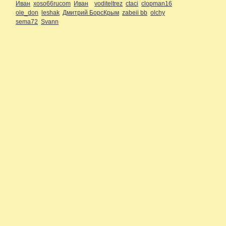
Иван
xoso66rucom
Иван
voditeltrez
ctaci
clopman16
ole_don
leshak
Дмитрий БорсКрым
zabeii bb
olchy
sema72
Svann