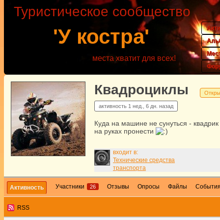
Туристическое сообщество
Акт
'У костра'
Аль
Мес
места хватит для всех!
Фор
Квадроциклы
Откры
активность
1 нед., 6 дн. назад
Куда на машине не сунуться - квадри
на руках пронести
входит в:
Технические средства
транспорта
Участники
Отзывы
Опросы
Файлы
Событи
26
Активность
RSS