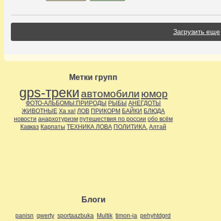
Загрузить еще
Метки групп
gps-треки
автомобили
юмор
ФОТО-АЛЬБОМЫ:ПРИРОДЫ
РЫБЫ
АНЕГДОТЫ
ЖИВОТНЫЕ
Ха ха!
ЛОВ
ПРИКОРМ
БАЙКИ
БЛЮДА
новости
анархотуризм
путешествия по россии
обо всём
Кавказ
Карпаты
ТЕХНИКА ЛОВА
ПОЛИТИКА.
Алтай
Блоги
panisn
qwerty
sportaazbuka
Multik
timon-ja
pehyhtdgrd