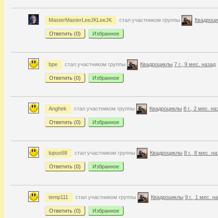
MasterMasterLeeJKLeeJK
стал участником группы
Квадроц
Ответить (
0
)
Избранное
bpe
стал участником группы
Квадроциклы
7 г., 9 мес. назад
Ответить (
0
)
Избранное
Anghek
стал участником группы
Квадроциклы
8 г., 2 мес. на
Ответить (
0
)
Избранное
lupus68
стал участником группы
Квадроциклы
8 г., 8 мес. н
Ответить (
0
)
Избранное
temp111
стал участником группы
Квадроциклы
9 г., 1 мес. н
Ответить (
0
)
Избранное