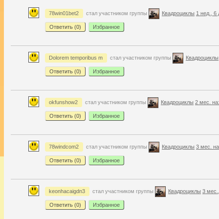
78win01bet2
стал участником группы
Квадроциклы
1 нед., 6
Ответить (
0
)
Избранное
Dolorem temporibus m
стал участником группы
Квадроциклы
Ответить (
0
)
Избранное
okfunshow2
стал участником группы
Квадроциклы
2 мес. на
Ответить (
0
)
Избранное
78windcom2
стал участником группы
Квадроциклы
3 мес. н
Ответить (
0
)
Избранное
keonhacaigdn3
стал участником группы
Квадроциклы
3 мес.
Ответить (
0
)
Избранное