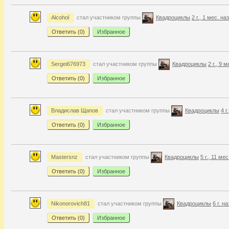
Alcohol
стал участником группы
Квадроциклы
2 г., 1 мес. на
Ответить (
0
)
Избранное
Sergei676973
стал участником группы
Квадроциклы
2 г., 9 
Ответить (
0
)
Избранное
Владислав Щапов
стал участником группы
Квадроциклы
4 г
Ответить (
0
)
Избранное
Mastersnz
стал участником группы
Квадроциклы
5 г., 11 ме
Ответить (
0
)
Избранное
Nikonorovich81
стал участником группы
Квадроциклы
6 г. н
Ответить (
0
)
Избранное