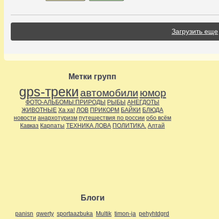
Загрузить еще
Метки групп
gps-треки
автомобили
юмор
ФОТО-АЛЬБОМЫ:ПРИРОДЫ
РЫБЫ
АНЕГДОТЫ
ЖИВОТНЫЕ
Ха ха!
ЛОВ
ПРИКОРМ
БАЙКИ
БЛЮДА
новости
анархотуризм
путешествия по россии
обо всём
Кавказ
Карпаты
ТЕХНИКА ЛОВА
ПОЛИТИКА.
Алтай
Блоги
panisn
qwerty
sportaazbuka
Multik
timon-ja
pehyhtdgrd