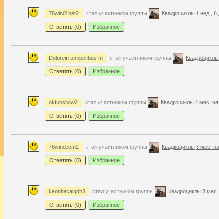
78win01bet2
стал участником группы
Квадроциклы
1 нед., 6
Ответить (
0
)
Избранное
Dolorem temporibus m
стал участником группы
Квадроциклы
Ответить (
0
)
Избранное
okfunshow2
стал участником группы
Квадроциклы
2 мес. на
Ответить (
0
)
Избранное
78windcom2
стал участником группы
Квадроциклы
3 мес. н
Ответить (
0
)
Избранное
keonhacaigdn3
стал участником группы
Квадроциклы
3 мес.
Ответить (
0
)
Избранное