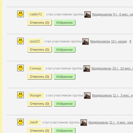
vadim71
стал участником группы
Квадроциклы
9 г., 6 мес. н
Ответить (
0
)
Избранное
rpa222
стал участником группы
Квадроциклы
10 г. назад
#
Ответить (
0
)
Избранное
Синица
стал участником группы
Квадроциклы
10 г., 10 мес.
Ответить (
0
)
Избранное
Voyager
стал участником группы
Квадроциклы
11 г., 3 мес. 
Ответить (
0
)
Избранное
JekIP
стал участником группы
Квадроциклы
11 г., 4 мес. на
Ответить (
0
)
Избранное