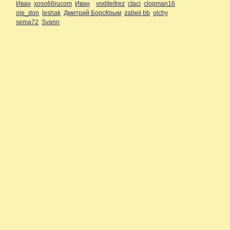
Иван
xoso66rucom
Иван
voditeltrez
ctaci
clopman16
ole_don
leshak
Дмитрий БорсКрым
zabeii bb
olchy
sema72
Svann