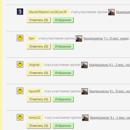
MasterMasterLeeJKLeeJK
стал участником группы
Квадроц
Ответить (
0
)
Избранное
bpe
стал участником группы
Квадроциклы
7 г., 9 мес. назад
Ответить (
0
)
Избранное
Anghek
стал участником группы
Квадроциклы
8 г., 2 мес. на
Ответить (
0
)
Избранное
lupus68
стал участником группы
Квадроциклы
8 г., 8 мес. н
Ответить (
0
)
Избранное
temp111
стал участником группы
Квадроциклы
9 г., 1 мес. н
Ответить (
0
)
Избранное