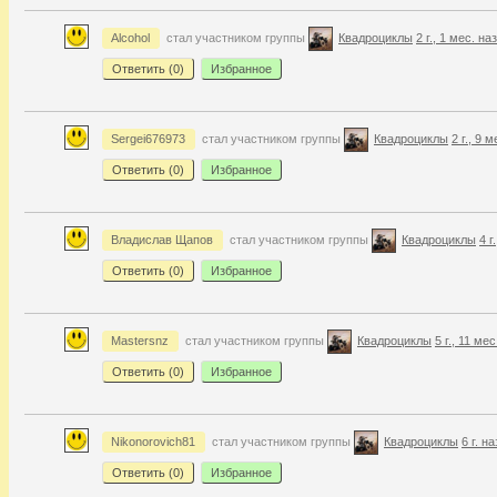
Alcohol
стал участником группы
Квадроциклы
2 г., 1 мес. на
Ответить (
0
)
Избранное
Sergei676973
стал участником группы
Квадроциклы
2 г., 9 
Ответить (
0
)
Избранное
Владислав Щапов
стал участником группы
Квадроциклы
4 г
Ответить (
0
)
Избранное
Mastersnz
стал участником группы
Квадроциклы
5 г., 11 ме
Ответить (
0
)
Избранное
Nikonorovich81
стал участником группы
Квадроциклы
6 г. н
Ответить (
0
)
Избранное