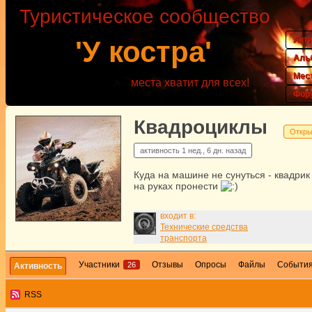
Туристическое сообщество
Акт
'У костра'
Аль
Мес
места хватит для всех!
Фор
Квадроциклы
Откры
активность
1 нед., 6 дн. назад
Куда на машине не сунуться - квадри
на руках пронести
входит в:
Технические средства
транспорта
Участники
Отзывы
Опросы
Файлы
Событи
26
Активность
RSS