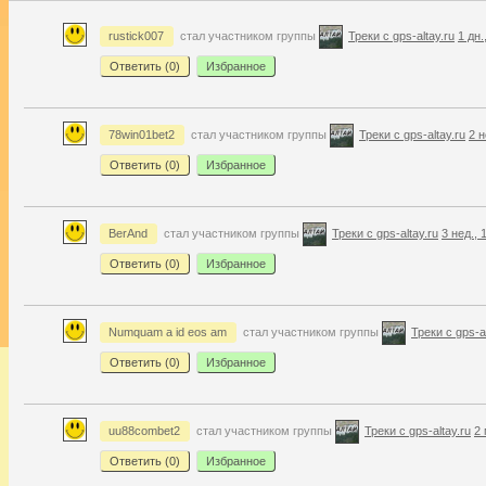
rustick007
стал участником группы
Треки с gps-altay.ru
1 дн.
Ответить (
0
)
Избранное
78win01bet2
стал участником группы
Треки с gps-altay.ru
2 н
Ответить (
0
)
Избранное
BerAnd
стал участником группы
Треки с gps-altay.ru
3 нед., 
Ответить (
0
)
Избранное
Numquam a id eos am
стал участником группы
Треки с gps-al
Ответить (
0
)
Избранное
uu88combet2
стал участником группы
Треки с gps-altay.ru
2 
Ответить (
0
)
Избранное