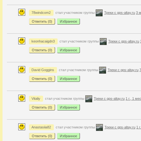
78windcom2
стал участником группы
Треки с gps-altay.ru
3 м
Ответить (
0
)
Избранное
keonhacaigdn3
стал участником группы
Треки с gps-altay.ru
Ответить (
0
)
Избранное
David Goggins
стал участником группы
Треки с gps-altay.ru
7
Ответить (
0
)
Избранное
Vitaliy
стал участником группы
Треки с gps-altay.ru
1 г., 1 ме
Ответить (
0
)
Избранное
Anastasiia82
стал участником группы
Треки с gps-altay.ru
1 г
Ответить (
0
)
Избранное