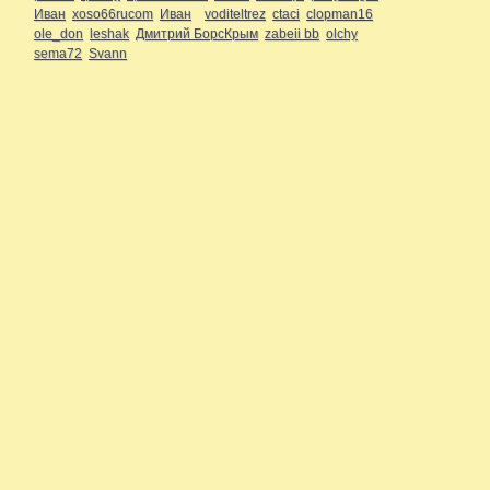
Иван
xoso66rucom
Иван
voditeltrez
ctaci
clopman16
ole_don
leshak
Дмитрий БорсКрым
zabeii bb
olchy
sema72
Svann