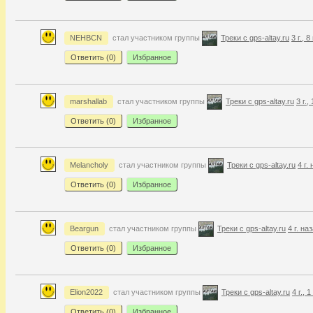
NEHBCN
стал участником группы
Треки с gps-altay.ru
3 г., 
Ответить (
0
)
Избранное
marshallab
стал участником группы
Треки с gps-altay.ru
3 г.,
Ответить (
0
)
Избранное
Melancholy
стал участником группы
Треки с gps-altay.ru
4 г.
Ответить (
0
)
Избранное
Beargun
стал участником группы
Треки с gps-altay.ru
4 г. на
Ответить (
0
)
Избранное
Elion2022
стал участником группы
Треки с gps-altay.ru
4 г., 
Ответить (
0
)
Избранное