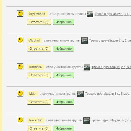
krylov8848
стал участником группы
Треки с gps-altay.ru
1 г.
Ответить (
0
)
Избранное
Alcohol
стал участником группы
Треки с gps-altay.ru
2 г., 2 
Ответить (
0
)
Избранное
Kalinin86
стал участником группы
Треки с gps-altay.ru
2 г., 9
Ответить (
0
)
Избранное
Mao
стал участником группы
Треки с gps-altay.ru
3 г., 5 мес
Ответить (
0
)
Избранное
trackobit
стал участником группы
Треки с gps-altay.ru
3 г., 7
Ответить (
0
)
Избранное