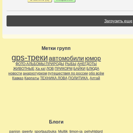
Загрузить еще
Метки групп
gps-треки
автомобили
юмор
ФОТО-АЛЬБОМЫ:ПРИРОДЫ
РЫБЫ
АНЕГДОТЫ
ЖИВОТНЫЕ
Ха ха!
ЛОВ
ПРИКОРМ
БАЙКИ
БЛЮДА
новости
анархотуризм
путешествия по россии
обо всём
Кавказ
Карпаты
ТЕХНИКА ЛОВА
ПОЛИТИКА.
Алтай
Блоги
panisn
qwerty
sportaazbuka
Multik
timon-ja
pehyhtdgrd