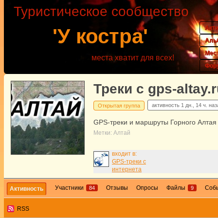
Туристическое сообщество
Акт
'У костра'
Аль
Мес
места хватит для всех!
Фор
Треки с gps-altay.
активность
1 дн., 14 ч. на
Открытая группа
GPS-треки и маршруты Горного Алтая
Метки:
Алтай
входит в:
GPS-треки с
интернета
Участники
Отзывы
Опросы
Файлы
Соб
84
9
Активность
RSS